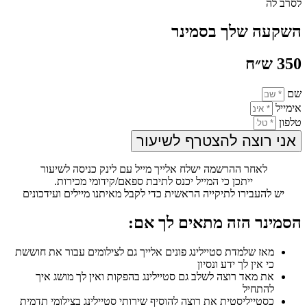
לסרב לה
השקעה שלך בסמינר
350 ש״ח
שם
אימייל
טלפון
אני רוצה להצטרף לשיעור
לאחר ההרשמה ישלח אלייך מייל עם לינק כניסה לשיעור
ייתכן כי המייל יכנס לתיבת ספאם/קידומי מכירות.
יש להעבירו לתיקייה הראשית כדי לקבל מאיתנו מיילים ועידכונים
הסמינר הזה מתאים לך אם:
מאז שלמדת סטיילינג פונים אלייך גם לצילומים עבור את חוששת
כי אין לך ידע ונסיון
את מאד רוצה לשלב גם סטיילינג בהפקות ואין לך מושג איך
להתחיל
כסטייליסטית את רוצה להוסיף שירותי סטיילינג בצילומי תדמית