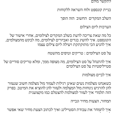
לתקשר מולם
בניית קונספט ולוח השראה ללקוחות
השלב המקדים החשוב הזה הופך
הערכות ליום הצילום
כל מה שאת צריכה לדעת בשלב המקדים לצילומים, אחרי אישור של
הקונספט. איך להשיג בגדים ואביזרים לצילומים, מה לבקש מהמצולמים,
איך להגיע הכי מתוקתקת ויעילה ליום צילום עצמו
על סט הצילומים : טריקים וטיפים מהשטח
איך להתנהל על סט הצילומים, מה מצופה ממך, ומלא טריקים סודיים של
סטייליסטיות על סט הצילומים
איך לביים מצולמות
כשאנחנו מצלמות נשים שאינן רגילות לעמוד מול מצלמה חשוב שנעזור
להן להרגיש נינוחות מול המצלמה ולעזור להן להוציא את המיטב. בפרק
הזה תלמדי איך לעזור למצולמת להצטלם כמו מקצוענית
תמחור, הצעות מחיר וגבייה
איך לתמחר את עבודת הסטיילינג ואיך לכתוב הצעת מחיר שאי אפשר