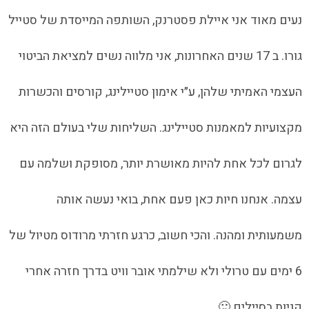
נעים מאוד אני איילת פסטרנק, השותפה המייסדת של סטייל
גורו. ב 17 שנים האחרונות, אני מלווה נשים למציאת הביטוי
העצמי האמיתי שלהן, ע״י אימון סטיילינג, קורסים והכשרות
מקצועיות למאמנות סטיילינג. השליחות שלי בעולם הזה היא
לגרום לכל אחת להיות מאושרת יותר, מסופקת ושלמה עם
עצמה. אנחנו חיות כאן פעם אחת, בואי נעשה אותה
משמעותית ומהנה. והכי חשוב, כרגע חזרתי מרודוס מטיול של
6 ימים עם טרולי ולא שילמתי אובר וויט בדרך חזרה אחרי
קניות בסיילים 🙂