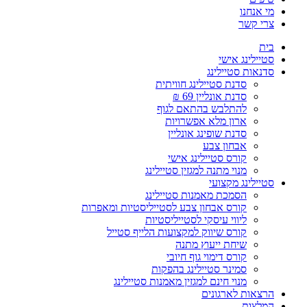
מי אנחנו
צרי קשר
בית
סטיילינג אישי
סדנאות סטיילינג
סדנת סטיילינג חוויתית
סדנת אונליין 69 ₪
להתלבש בהתאם לגוף
ארון מלא אפשרויות
סדנת שופינג אונליין
אבחון צבע
קורס סטיילינג אישי
מנוי מתנה למגזין סטיילינג
סטיילינג מקצועי
הסמכת מאמנות סטיילינג
קורס אבחון צבע לסטייליסטיות ומאפרות
ליווי עיסקי לסטייליסטיות
קורס שיווק למקצועות הלייף סטייל
שיחת ייעוץ מתנה
קורס דימוי גוף חיובי
סמינר סטיילינג בהפקות
מנוי חינם למגזין מאמנות סטיילינג
הרצאות לארגונים
המלצות