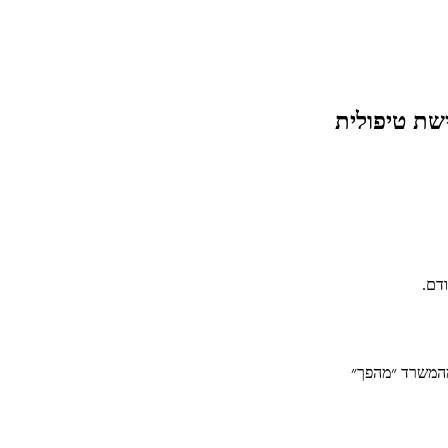
שת טיפולית
דם.
 מהמשרד ״מהפך״