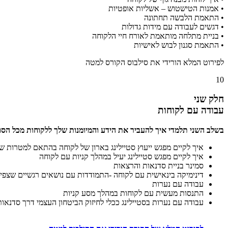
• אמנות הטישטוש – אשליות אופטיות
• התאמת הלבשה תחתונה
• דגשים לעבודה עם מידות גדולות
• בניית מתלחה מותאמת לאורח חיי הלקוחה
• התאמת סגנון לבוש לאישיות
לפירוט המלא הורידי את סילבוס הקורס למטה
10
חלק שני
עבודה עם לקוחות
בשלב השני תלמדי איך להעביר את הידע והמיומנות שלך
ללקוחות מכל הסו
איך לקיים מפגש ייעוץ סטיילינג בארון של לקוחה בהתאם למטרות ש
איך לקיים מפגש סטיילינג יעיל במהלך קניות עם לקוחה
סמינר בניית סדנאות והרצאות
דינימיקה בינאישית עם לקוחה -התמודדות עם נושאים רגשיים שצפים
עבודה עם נערות
התנסות מעשית עם לקוחות במהלך מסע קניות
עבודה עם נערות בסטיילינג ככלי לחיזוק הביטחון העצמי דרך סדנאות