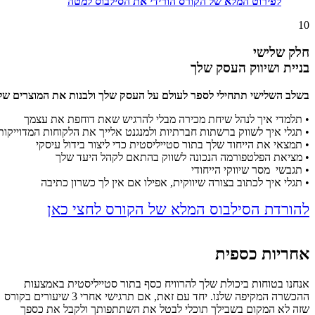
לפירוט המלא של הקורס הורידי את הסילבוס למטה
10
חלק שלישי
בניית ושיווק העסק שלך
בשלב השלישי תתחילי לספר לעולם על העסק שלך
ולבנות את המוצרים ש
• תלמדי איך לנהל שיחת מכירה מבלי להרגיש שאת דוחפת את עצמך
• תגלי איך לשווק ברשתות חברתיות ולמנגנט אלייך את הלקוחות המדוייקו
• תמצאי את הייחוד שלך בתור סטייליסטית כדי ליצור בידול עיסקי
• מציאת הפלטפורמה הנכונה לשווק בהתאם לקהל היעד שלך
• תגבשי מסר שיווקי הייחודי
• תגלי איך לכתוב בצורה שיווקית, אפילו אם אין לך כשרון כתיבה
להורדת הסילבוס המלא של הקורס לחצי כאן
אחריות כספית
אנחנו בטוחות ביכולת שלך להרוויח כסף בתור סטייליסטית באמצעות
ההכשרה המקיפה שלנו. יחד עם זאת, אם תרגישי אחרי 3 שיעורים בקורס
שזה לא המקום בשבילך תוכלי לבטל את השתתפותך ולקבל את כספך