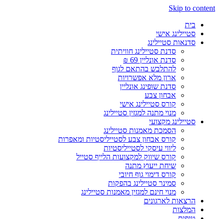
Skip to content
בית
סטיילינג אישי
סדנאות סטיילינג
סדנת סטיילינג חוויתית
סדנת אונליין 69 ₪
להתלבש בהתאם לגוף
ארון מלא אפשרויות
סדנת שופינג אונליין
אבחון צבע
קורס סטיילינג אישי
מנוי מתנה למגזין סטיילינג
סטיילינג מקצועי
הסמכת מאמנות סטיילינג
קורס אבחון צבע לסטייליסטיות ומאפרות
ליווי עיסקי לסטייליסטיות
קורס שיווק למקצועות הלייף סטייל
שיחת ייעוץ מתנה
קורס דימוי גוף חיובי
סמינר סטיילינג בהפקות
מנוי חינם למגזין מאמנות סטיילינג
הרצאות לארגונים
המלצות
טיפים