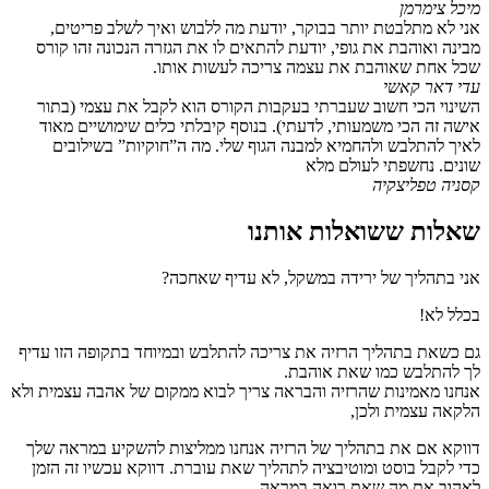
מיכל צימרמן
אני לא מתלבטת יותר בבוקר, יודעת מה ללבוש ואיך לשלב פריטים,
מבינה ואוהבת את גופי, יודעת להתאים לו את הגזרה הנכונה זהו קורס
שכל אחת שאוהבת את עצמה צריכה לעשות אותו.
עדי דאר קאשי
השינוי הכי חשוב שעברתי בעקבות הקורס הוא לקבל את עצמי (בתור
אישה זה הכי משמעותי, לדעתי). בנוסף קיבלתי כלים שימושיים מאוד
לאיך להתלבש ולהחמיא למבנה הגוף שלי. מה ה”חוקיות” בשילובים
שונים. נחשפתי לעולם מלא
קסניה טפליצקיה
שאלות ששואלות אותנו
אני בתהליך של ירידה במשקל, לא עדיף שאחכה?
בכלל לא!
גם כשאת בתהליך הרזיה את צריכה להתלבש ובמיוחד בתקופה הזו עדיף
לך להתלבש כמו שאת אוהבת.
אנחנו מאמינות שהרזיה והבראה צריך לבוא ממקום של אהבה עצמית ולא
הלקאה עצמית ולכן,
דווקא אם את בתהליך של הרזיה אנחנו ממליצות להשקיע במראה שלך
כדי לקבל בוסט ומוטיבציה לתהליך שאת עוברת. דווקא עכשיו זה הזמן
לאהוב את מה שאת רואה במראה .