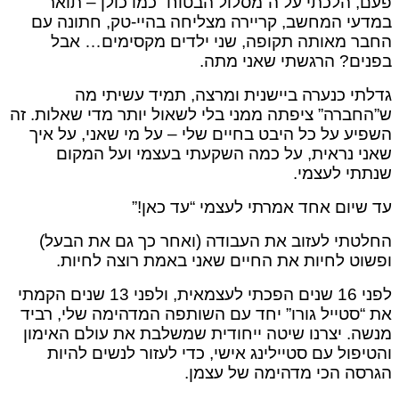
פעם, הלכתי על ה”מסלול הבטוח” כמו כולן – תואר
במדעי המחשב, קריירה מצליחה בהיי-טק, חתונה עם
החבר מאותה תקופה, שני ילדים מקסימים… אבל
בפנים? הרגשתי שאני מתה.
גדלתי כנערה ביישנית ומרצה, תמיד עשיתי מה
ש”החברה” ציפתה ממני בלי לשאול יותר מדי שאלות. זה
השפיע על כל היבט בחיים שלי – על מי שאני, על איך
שאני נראית, על כמה השקעתי בעצמי ועל המקום
שנתתי לעצמי.
עד שיום אחד אמרתי לעצמי “עד כאן!”
החלטתי לעזוב את העבודה (ואחר כך גם את הבעל)
ופשוט לחיות את החיים שאני באמת רוצה לחיות.
לפני 16 שנים הפכתי לעצמאית, ולפני 13 שנים הקמתי
את “סטייל גורו” יחד עם השותפה המדהימה שלי, רביד
מנשה. יצרנו שיטה ייחודית שמשלבת את עולם האימון
והטיפול עם סטיילינג אישי, כדי לעזור לנשים להיות
הגרסה הכי מדהימה של עצמן.