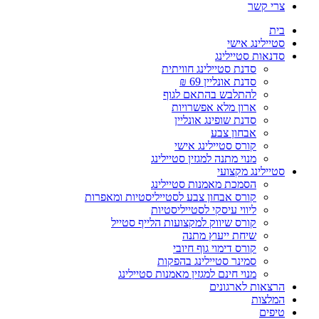
צרי קשר
בית
סטיילינג אישי
סדנאות סטיילינג
סדנת סטיילינג חוויתית
סדנת אונליין 69 ₪
להתלבש בהתאם לגוף
ארון מלא אפשרויות
סדנת שופינג אונליין
אבחון צבע
קורס סטיילינג אישי
מנוי מתנה למגזין סטיילינג
סטיילינג מקצועי
הסמכת מאמנות סטיילינג
קורס אבחון צבע לסטייליסטיות ומאפרות
ליווי עיסקי לסטייליסטיות
קורס שיווק למקצועות הלייף סטייל
שיחת ייעוץ מתנה
קורס דימוי גוף חיובי
סמינר סטיילינג בהפקות
מנוי חינם למגזין מאמנות סטיילינג
הרצאות לארגונים
המלצות
טיפים