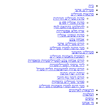
בית
סטיילינג אישי
סדנאות סטיילינג
סדנת סטיילינג חוויתית
סדנת אונליין 69 ₪
להתלבש בהתאם לגוף
ארון מלא אפשרויות
סדנת שופינג אונליין
אבחון צבע
קורס סטיילינג אישי
מנוי מתנה למגזין סטיילינג
סטיילינג מקצועי
הסמכת מאמנות סטיילינג
קורס אבחון צבע לסטייליסטיות ומאפרות
ליווי עיסקי לסטייליסטיות
קורס שיווק למקצועות הלייף סטייל
שיחת ייעוץ מתנה
קורס דימוי גוף חיובי
סמינר סטיילינג בהפקות
מנוי חינם למגזין מאמנות סטיילינג
הרצאות לארגונים
המלצות
טיפים
מי אנחנו