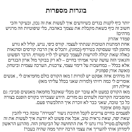
בוגרות מספרות
יותר כיף לקנות בגדים כשיודעים איך לעשות את זה נכון, ובעיקר והכי
חשוב זה כיף כשאת מקבלת את עצמך באהבה, בלי שיפוטיות וזה מרגיש
מדהים!
סמדר אהרון
אחת המתנות הטובות שנתתי לעצמי. קורס כיפי, נגיש, קליל לא גורע
מהזמן למי שעסוקה בטירוף (כמוני), ותכל׳ס אין הרבה קורסים וסדנאות
כאלה שאת יכולה להרשות לעצמך כשיש לך לו״ז מטורף. הדבר הפשוט
והגאוני הזה עושה שינוי אמיתי בחיים – לא רק בבוקר מול ארון הבגדים
אלא בכלל – במחשבות על דימוי עצמי, צרכנות, הערכה עצמית וביטחון.
מאשה אורן ספוזניק
זה מדהים איזה אפקט יש לגזרות ! מאז הקורס כולם מחמיאים לי , אנשים
אומרים לי כמה רזיתי (למרות שאני בכלל עליתי מאז)
איילת רוזן
מאז הקורס כמעט ולא עובר יום מבלי שאקבל מחמאה מאנשים סביבי: גם
מהסביבה הקרובה ולעתים גם מזרים. הידע שצברתי בקורס הופנם בצורה
כל כך טובה, שאני כבר לא זוכרת איך התלבשתי פעם.
נועה מוזס אימגור
לפעמים בחיים צריכים לקבל חתיכת ניעור "סטירה" טובה כדי להבין
שאת יפה, שאת נראית טוב, אבל את פשוט לא יודעת איך לעשות את זה
למושלם.סטייל גורו נתנו לי את התחושה של הביטחון הזה. מהרגע הראשון
לימדתן אותי להעריך את עצמי הרבה יותר ממה שהיה בעבר!