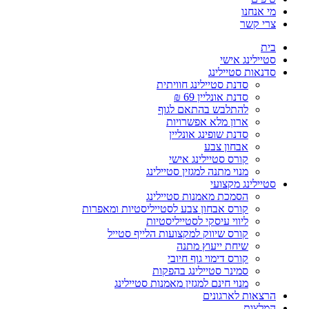
מי אנחנו
צרי קשר
בית
סטיילינג אישי
סדנאות סטיילינג
סדנת סטיילינג חוויתית
סדנת אונליין 69 ₪
להתלבש בהתאם לגוף
ארון מלא אפשרויות
סדנת שופינג אונליין
אבחון צבע
קורס סטיילינג אישי
מנוי מתנה למגזין סטיילינג
סטיילינג מקצועי
הסמכת מאמנות סטיילינג
קורס אבחון צבע לסטייליסטיות ומאפרות
ליווי עיסקי לסטייליסטיות
קורס שיווק למקצועות הלייף סטייל
שיחת ייעוץ מתנה
קורס דימוי גוף חיובי
סמינר סטיילינג בהפקות
מנוי חינם למגזין מאמנות סטיילינג
הרצאות לארגונים
המלצות