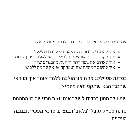
כמו שחשבת,
ולמרות שממש ניסית, גילית שאין לך עם
מה לשלב אותו.
את חושבת שהלוואי והיתה לך דרך לדעת אחת ולתמיד:
איך להתלבש בצורה מחמיאה בלי לרדת במשקל
איך לקנות בגדים שבאמת תלבשי ותדעי לשלב במגוון צורות
איך לאהוב את גופך יותר וליהנות מהבגדים שלך
איך להיפטר מהתחושה המעיקה ש”אין לך מה ללבוש”
בסדנת סטיילינג אחת אני הולכת ללמד אותך איך תוודאי
שהבגד הבא שתקני יהיה מחמיא,
שיש לך המון דרכים לשלב אותו ואת מרגישה בו מהממת.
סדנת סטיילינג בלי ‘גלאם’ ונצנצים, סדנא מעשית ובגובה
העיניים