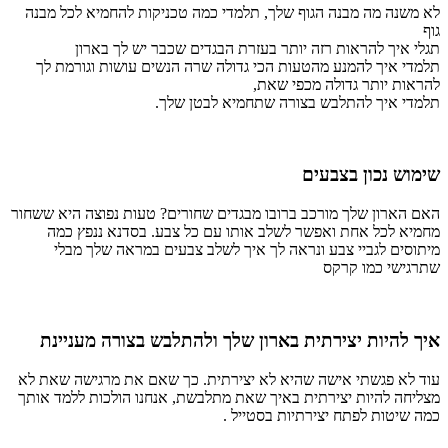
לא משנה מה מבנה הגוף שלך, תלמדי כמה טכניקות להחמיא לכל מבנה
גוף
תגלי איך להראות רזה יותר בעזרת הבגדים שכבר יש לך בארון
תלמדי איך להמנע מהטעות הכי גדולה שרה הנשים עושות וגורמת לך
להראות יותר גדולה מכפי שאת,
תלמדי איך להתלבש בצורה שתחמיא לבטן שלך.
שימוש נכון בצבעים
האם הארון שלך מורכב ברובו מבגדים שחורים? טעות נפוצה היא ששחור
מחמיא לכל אחת ואפשר לשלב אותו עם כל צבע. בסדנא ננפץ כמה
מיתוסים לגביי צבע ונראה לך איך לשלב צבעים במראה שלך מבלי
שתרגישי כמו קרקס
איך להיות יצירתית בארון שלך ולהתלבש בצורה מעניינת
עוד לא פגשתי אישה שהיא לא יצירתית. כך שאם את מרגישה שאת לא
מצליחה להיות יצירתית באיך שאת מתלבשת, אנחנו הולכות ללמד אותך
כמה שיטות לפתח יצירתיות בסטייל .