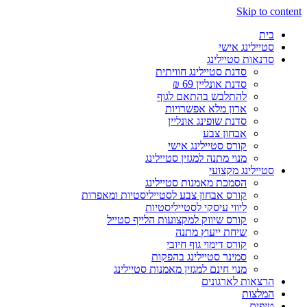
Skip to content
בית
סטיילינג אישי
סדנאות סטיילינג
סדנת סטיילינג חוויתית
סדנת אונליין 69 ₪
להתלבש בהתאם לגוף
ארון מלא אפשרויות
סדנת שופינג אונליין
אבחון צבע
קורס סטיילינג אישי
מנוי מתנה למגזין סטיילינג
סטיילינג מקצועי
הסמכת מאמנות סטיילינג
קורס אבחון צבע לסטייליסטיות ומאפרות
ליווי עיסקי לסטייליסטיות
קורס שיווק למקצועות הלייף סטייל
שיחת ייעוץ מתנה
קורס דימוי גוף חיובי
סמינר סטיילינג בהפקות
מנוי חינם למגזין מאמנות סטיילינג
הרצאות לארגונים
המלצות
טיפים