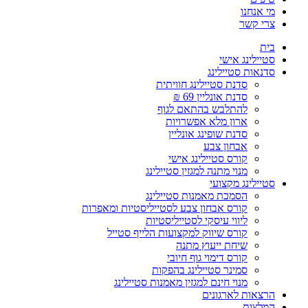
מי אנחנו
צרי קשר
בית
סטיילינג אישי
סדנאות סטיילינג
סדנת סטיילינג חוויתית
סדנת אונליין 69 ₪
להתלבש בהתאם לגוף
ארון מלא אפשרויות
סדנת שופינג אונליין
אבחון צבע
קורס סטיילינג אישי
מנוי מתנה למגזין סטיילינג
סטיילינג מקצועי
הסמכת מאמנות סטיילינג
קורס אבחון צבע לסטייליסטיות ומאפרות
ליווי עיסקי לסטייליסטיות
קורס שיווק למקצועות הלייף סטייל
שיחת ייעוץ מתנה
קורס דימוי גוף חיובי
סמינר סטיילינג בהפקות
מנוי חינם למגזין מאמנות סטיילינג
הרצאות לארגונים
המלצות