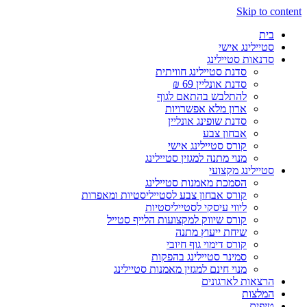
Skip to content
בית
סטיילינג אישי
סדנאות סטיילינג
סדנת סטיילינג חוויתית
סדנת אונליין 69 ₪
להתלבש בהתאם לגוף
ארון מלא אפשרויות
סדנת שופינג אונליין
אבחון צבע
קורס סטיילינג אישי
מנוי מתנה למגזין סטיילינג
סטיילינג מקצועי
הסמכת מאמנות סטיילינג
קורס אבחון צבע לסטייליסטיות ומאפרות
ליווי עיסקי לסטייליסטיות
קורס שיווק למקצועות הלייף סטייל
שיחת ייעוץ מתנה
קורס דימוי גוף חיובי
סמינר סטיילינג בהפקות
מנוי חינם למגזין מאמנות סטיילינג
הרצאות לארגונים
המלצות
טיפים