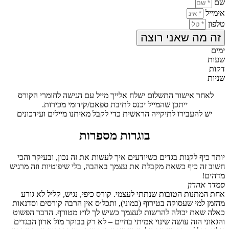
שם
אימייל
טלפון
זה מה שאני רוצה
ימים
שעות
דקות
שניות
לאחר אישור התשלום ישלח אלייך מייל עם הגישה לחומרי הקורס
ייתכן שהמייל יכנס לתיבת ספאם/קידומי מכירות.
יש להעבירו לתיקייה הראשית כדי לקבל מאיתנו מיילים ועידכונים
בוגרות מספרות
יותר כיף לקנות בגדים כשיודעים איך לעשות את זה נכון, ובעיקר והכי
חשוב זה כיף כשאת מקבלת את עצמך באהבה, בלי שיפוטיות וזה מרגיש
מדהים!
סמדר אהרון
אחת המתנות הטובות שנתתי לעצמי. קורס כיפי, נגיש, קליל לא גורע
מהזמן למי שעסוקה בטירוף (כמוני), ותכל׳ס אין הרבה קורסים וסדנאות
כאלה שאת יכולה להרשות לעצמך כשיש לך לו״ז מטורף. הדבר הפשוט
והגאוני הזה עושה שינוי אמיתי בחיים – לא רק בבוקר מול ארון הבגדים