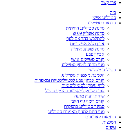
צרי קשר
בית
סטיילינג אישי
סדנאות סטיילינג
סדנת סטיילינג חוויתית
סדנת אונליין 69 ₪
להתלבש בהתאם לגוף
ארון מלא אפשרויות
סדנת שופינג אונליין
אבחון צבע
קורס סטיילינג אישי
מנוי מתנה למגזין סטיילינג
סטיילינג מקצועי
הסמכת מאמנות סטיילינג
קורס אבחון צבע לסטייליסטיות ומאפרות
ליווי עיסקי לסטייליסטיות
קורס שיווק למקצועות הלייף סטייל
שיחת ייעוץ מתנה
קורס דימוי גוף חיובי
סמינר סטיילינג בהפקות
מנוי חינם למגזין מאמנות סטיילינג
הרצאות לארגונים
המלצות
טיפים