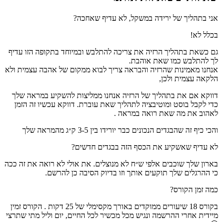
אני בתהליך של ירידה במשקל, לא עדיף שאחכה?
בכלל לא!
גם כשאת בתהליך הרזיה את צריכה להתלבש ובמיוחד בתקופה הזו עדיף
לך להתלבש כמו שאת אוהבת.
אנחנו מאמינות שהרזיה והבראה צריך לבוא ממקום של אהבה עצמית ולא
הלקאה עצמית ולכן,
דווקא אם את בתהליך של הרזיה אנחנו ממליצות להשקיע במראה שלך
כדי לקבל בוסט ומוטיבציה לתהליך שאת עוברת. דווקא עכשיו זה הזמן
לאהוב את מה שאת רואה במראה .
והכי כיף זה שהבגדים הנכונים כבר יורידו בין 3-5 ק״ג מהמראה שלך
לא עדיף שאשקיע את הכסף הזה בבגדים חדשים?
בארון שלך שוכבים אלפי ש״ח לא מנוצלים. את אולי לא רואה את זה ככה
כי ההרגלים שלך תוקעים אותך וזו בדיוק הסיבה כן להרשם.
כמה זמן הקורס?
בקורס 18 שיעורים ממוקדים באורך מקסימלי של 25 דקות . הקורס זמין
מיידית אחרי ההרשמה ונגיש מכל מכשיר לכל החיים, יום וליל מתי שתרצי