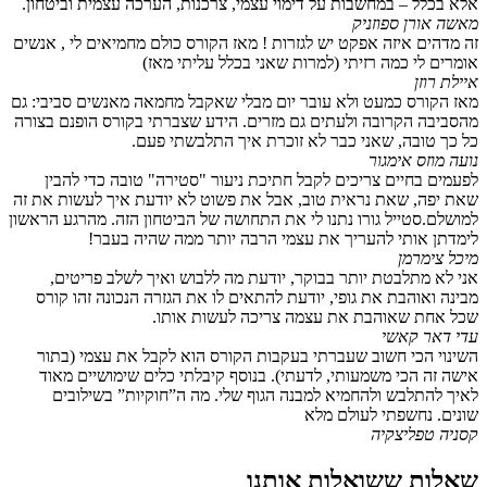
אלא בכלל – במחשבות על דימוי עצמי, צרכנות, הערכה עצמית וביטחון.
מאשה אורן ספוזניק
זה מדהים איזה אפקט יש לגזרות ! מאז הקורס כולם מחמיאים לי , אנשים
אומרים לי כמה רזיתי (למרות שאני בכלל עליתי מאז)
איילת רוזן
מאז הקורס כמעט ולא עובר יום מבלי שאקבל מחמאה מאנשים סביבי: גם
מהסביבה הקרובה ולעתים גם מזרים. הידע שצברתי בקורס הופנם בצורה
כל כך טובה, שאני כבר לא זוכרת איך התלבשתי פעם.
נועה מוזס אימגור
לפעמים בחיים צריכים לקבל חתיכת ניעור "סטירה" טובה כדי להבין
שאת יפה, שאת נראית טוב, אבל את פשוט לא יודעת איך לעשות את זה
למושלם.סטייל גורו נתנו לי את התחושה של הביטחון הזה. מהרגע הראשון
לימדתן אותי להעריך את עצמי הרבה יותר ממה שהיה בעבר!
מיכל צימרמן
אני לא מתלבטת יותר בבוקר, יודעת מה ללבוש ואיך לשלב פריטים,
מבינה ואוהבת את גופי, יודעת להתאים לו את הגזרה הנכונה זהו קורס
שכל אחת שאוהבת את עצמה צריכה לעשות אותו.
עדי דאר קאשי
השינוי הכי חשוב שעברתי בעקבות הקורס הוא לקבל את עצמי (בתור
אישה זה הכי משמעותי, לדעתי). בנוסף קיבלתי כלים שימושיים מאוד
לאיך להתלבש ולהחמיא למבנה הגוף שלי. מה ה”חוקיות” בשילובים
שונים. נחשפתי לעולם מלא
קסניה טפליצקיה
שאלות ששואלות אותנו