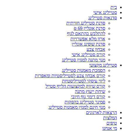
בית
סטיילינג אישי
סדנאות סטיילינג
סדנת סטיילינג חוויתית
סדנת אונליין 69 ₪
להתלבש בהתאם לגוף
ארון מלא אפשרויות
סדנת שופינג אונליין
אבחון צבע
קורס סטיילינג אישי
מנוי מתנה למגזין סטיילינג
סטיילינג מקצועי
הסמכת מאמנות סטיילינג
קורס אבחון צבע לסטייליסטיות ומאפרות
ליווי עיסקי לסטייליסטיות
קורס שיווק למקצועות הלייף סטייל
שיחת ייעוץ מתנה
קורס דימוי גוף חיובי
סמינר סטיילינג בהפקות
מנוי חינם למגזין מאמנות סטיילינג
הרצאות לארגונים
המלצות
טיפים
מי אנחנו