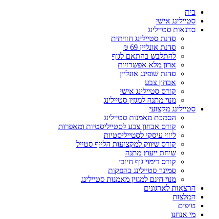
Ski
בית
t
סטיילינג אישי
conten
סדנאות סטיילינג
סדנת סטיילינג חוויתית
סדנת אונליין 69 ₪
להתלבש בהתאם לגוף
ארון מלא אפשרויות
סדנת שופינג אונליין
אבחון צבע
קורס סטיילינג אישי
מנוי מתנה למגזין סטיילינג
סטיילינג מקצועי
הסמכת מאמנות סטיילינג
קורס אבחון צבע לסטייליסטיות ומאפרות
ליווי עיסקי לסטייליסטיות
קורס שיווק למקצועות הלייף סטייל
שיחת ייעוץ מתנה
קורס דימוי גוף חיובי
סמינר סטיילינג בהפקות
מנוי חינם למגזין מאמנות סטיילינג
הרצאות לארגונים
המלצות
טיפים
מי אנחנו