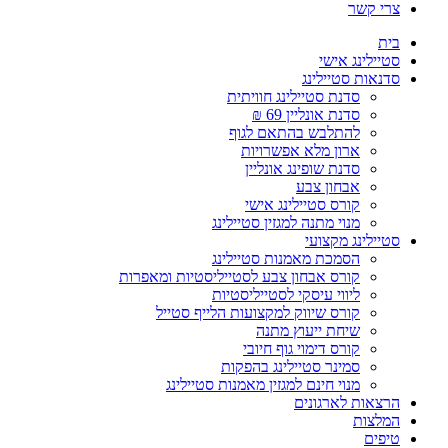
צרי קשר
בית
סטיילינג אישי
סדנאות סטיילינג
סדנת סטיילינג חוויתית
סדנת אונליין 69 ₪
להתלבש בהתאם לגוף
ארון מלא אפשרויות
סדנת שופינג אונליין
אבחון צבע
קורס סטיילינג אישי
מנוי מתנה למגזין סטיילינג
סטיילינג מקצועי
הסמכת מאמנות סטיילינג
קורס אבחון צבע לסטייליסטיות ומאפרות
ליווי עיסקי לסטייליסטיות
קורס שיווק למקצועות הלייף סטייל
שיחת ייעוץ מתנה
קורס דימוי גוף חיובי
סמינר סטיילינג בהפקות
מנוי חינם למגזין מאמנות סטיילינג
הרצאות לארגונים
המלצות
טיפים