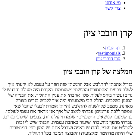
מי אנחנו
צרי קשר
קרן חובבי ציון
דף הבית
>
>
testimonials
קרן חובבי ציון
המלצה של קרן חובבי ציון
בגדול אהבתי להתלבש אבל הרגשתי שזה חוזר על עצמו. לא ידעתי איך
לשלב צבעים ואקססוריז והרגשתי משעממת. הקורס היה מעולה והרגיש לי
נדיב ועשיר ביחס לעלות שלו. אהבתי את עניין התהליך, את הבנייה של
הסגנון בשלבים. החלק הכי משמעותי היה איך ללבוש בגדים בצורה
מאוזנת. ממצב של לשנוא להתלבש (הייתי אומרת לבעלי שחבל שאי
אפשר ללכת ערומים) עברתי למצב של איך אני מראה את עצמי לעולם״.
כך שמעבר לנושאים ה״טכניים״ שלמדתי על גזרות, צבעים ושילובי בגדים,
עברתי מהפך מחשבתי ושיעור באהבה עצמית. הבנתי שיש לי זכות
להבליט את עצמי, להרגיש ראויה ושבכל אחת יש המון יופי. המנטורית
שלי היתה מדהימה ומקצועית והקבוצה תמכה בכל התהליך.