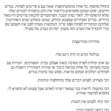
נתחיל מהסוף. כל אחת מהמשתתפות יצאה עם 4 פריטים לפחות. בגדים
חדשים, יפים וכמובן מחמיאים (וידאתי את זה!) בתמורה לבגדים שלה
שלא התאימו לה. לאור נסיון העבר, הפרמטרים להבאת פריטים היו מאד
ברורים. בגדים ואביזרים שמצבם כחדש, שנקנו בשלוש שנים האחרונות
ועלותם המקורית לפחות 100 ש”ח. הנוקשות נועדה לסנן את השמע’טס
וכדי להבדיל את הערב הזה משוק ‘קח-תן כערב של סטייל.
מודדות ומתייעצות
בגילגול קודם זה היה ג'ינס שלי.
גם אתן יכולות לארח מסיבה כזאת אצלכן בבית. המצרכים: חברות עם
מכנה משותף. כל אחת מביאה כיבוד או שתייה והמהדרין דואגות גם
למתלים וקולבים וכמובן מראות. ממש כמו בחנות בגדים.
הכי מצחיק: לפגוש דברים שלך מהחלפות קודמות.
הכי מתגמל: לראות בגד שמאד רציתי לאהוב אבל פשוט לא החמיא לי,
מחמיא למישהי אחרת.
הכי כיף: לפגוש את הבנות.
הכי כדאי: לנסות בבית.