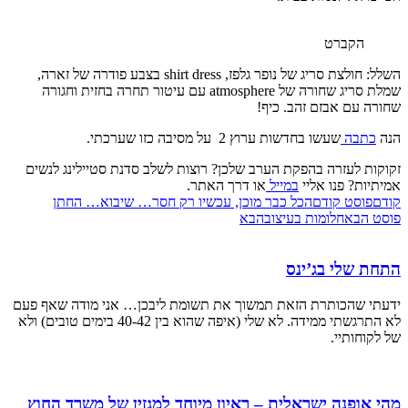
הקברט
השלל: חולצת סריג של נופר גלפז, shirt dress בצבע פודרה של זארה,
שמלת סריג שחורה של atmosphere עם עיטור תחרה בחזית וחגורה
שחורה עם אבזם זהב. כיף!
הנה
כתבה
שעשו בחדשות ערוץ 2 על מסיבה כזו שערכתי.
זקוקות לעזרה בהפקת הערב שלכן? רוצות לשלב סדנת סטיילינג לנשים
אמיתיות? פנו אליי
במייל
או דרך האתר.
קודם
פוסט קודם
הכל כבר מוכן, עכשיו רק חסר… שיבוא… החתן
פוסט הבא
חלומות בעיצוב
הבא
התחת שלי בג’ינס
ידעתי שהכותרת הזאת תמשוך את תשומת ליבכן… אני מודה שאף פעם
לא התרגשתי ממידה. לא שלי (איפה שהוא בין 40-42 בימים טובים) ולא
של לקוחותיי.
מהי אופנה ישראלית – ראיון מיוחד למגזין של משרד החוץ