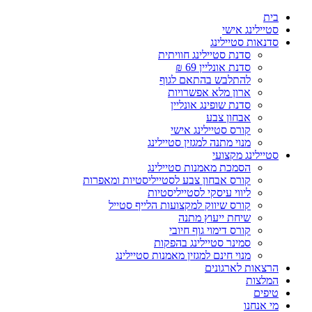
Skip
בית
to
סטיילינג אישי
content
סדנאות סטיילינג
סדנת סטיילינג חוויתית
סדנת אונליין 69 ₪
להתלבש בהתאם לגוף
ארון מלא אפשרויות
סדנת שופינג אונליין
אבחון צבע
קורס סטיילינג אישי
מנוי מתנה למגזין סטיילינג
סטיילינג מקצועי
הסמכת מאמנות סטיילינג
קורס אבחון צבע לסטייליסטיות ומאפרות
ליווי עיסקי לסטייליסטיות
קורס שיווק למקצועות הלייף סטייל
שיחת ייעוץ מתנה
קורס דימוי גוף חיובי
סמינר סטיילינג בהפקות
מנוי חינם למגזין מאמנות סטיילינג
הרצאות לארגונים
המלצות
טיפים
מי אנחנו