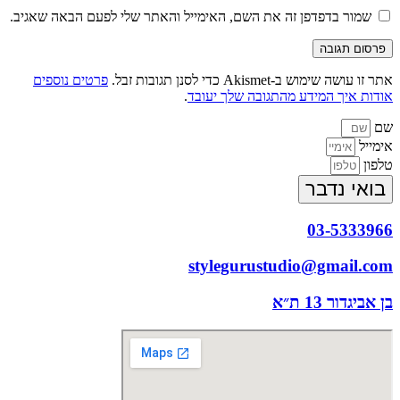
או
דואר
כתובת
שמור בדפדפן זה את השם, האימייל והאתר שלי לפעם הבאה שאגיב.
שם
האלקטרוני
אתר
משתמש
שלך
האינטרנט
כדי
כדי
שלך
להגיב
להגיב
(אופציונלי)
אתר זו עושה שימוש ב-Akismet כדי לסנן תגובות זבל.
פרטים נוספים
אודות איך המידע מהתגובה שלך יעובד
.
שם
אימייל
טלפון
בואי נדבר
03-5333966
stylegurustudio@gmail.com
בן אביגדור 13 ת״א