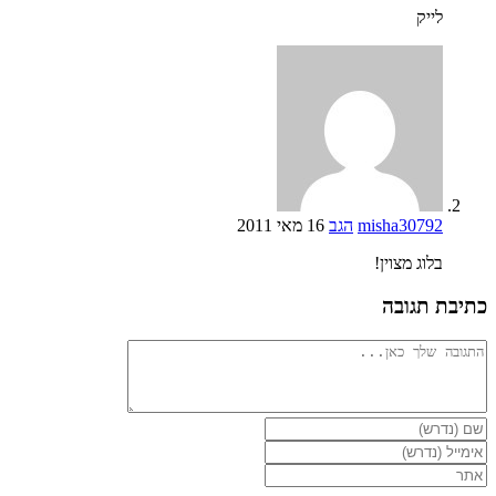
לייק
misha30792
הגב
16 מאי 2011
בלוג מצוין!
כתיבת תגובה
להגיב
הזן
את
הזן
השם
את
הזן
שלך
כתובת
את