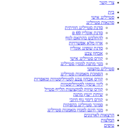
צרי קשר
בית
סטיילינג אישי
סדנאות סטיילינג
סדנת סטיילינג חוויתית
סדנת אונליין 69 ₪
להתלבש בהתאם לגוף
ארון מלא אפשרויות
סדנת שופינג אונליין
אבחון צבע
קורס סטיילינג אישי
מנוי מתנה למגזין סטיילינג
סטיילינג מקצועי
הסמכת מאמנות סטיילינג
קורס אבחון צבע לסטייליסטיות ומאפרות
ליווי עיסקי לסטייליסטיות
קורס שיווק למקצועות הלייף סטייל
שיחת ייעוץ מתנה
קורס דימוי גוף חיובי
סמינר סטיילינג בהפקות
מנוי חינם למגזין מאמנות סטיילינג
הרצאות לארגונים
המלצות
טיפים