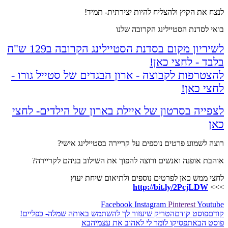
לנצח את הקיץ ולהצליח להיות יצירתית- תמיד!
בואי לסדנת הסטיילינג הקרובה שלנו
לשיריון מקום בסדנת הסטיילינג הקרובה ב129 ש"ח
בלבד - לחצי כאן!
להצטרפות לקבוצה - ארון הבגדים של סטייל גורו -
לחצי כאן!
לצפייה בסרטון של איילת בארון של הילדים- לחצי
כאן
רוצה לשמוע פרטים נוספים על קריירה בסטיילינג אישי?
אוהבת אופנה ואנשים ורוצה להפוך את השילוב בניהם לקריירה?
לחצי ממש כאן לפרטים נוספים ולתיאום שיחת יעוץ
http://bit.ly/2PcjLDW
>>>
Facebook
Instagram
Pinterest
Youtube
קודם
פוסט קודם
הטריק שיעזור לך להשתמש באותה שמלה- כפליים!
פוסט הבא
תפסיקו לומר לי לאהוב את עצמי
הבא