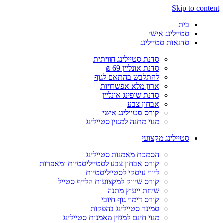
Skip to content
בית
סטיילינג אישי
סדנאות סטיילינג
סדנת סטיילינג חוויתית
סדנת אונליין 69 ₪
להתלבש בהתאם לגוף
ארון מלא אפשרויות
סדנת שופינג אונליין
אבחון צבע
קורס סטיילינג אישי
מנוי מתנה למגזין סטיילינג
סטיילינג מקצועי
הסמכת מאמנות סטיילינג
קורס אבחון צבע לסטייליסטיות ומאפרות
ליווי עיסקי לסטייליסטיות
קורס שיווק למקצועות הלייף סטייל
שיחת ייעוץ מתנה
קורס דימוי גוף חיובי
סמינר סטיילינג בהפקות
מנוי חינם למגזין מאמנות סטיילינג