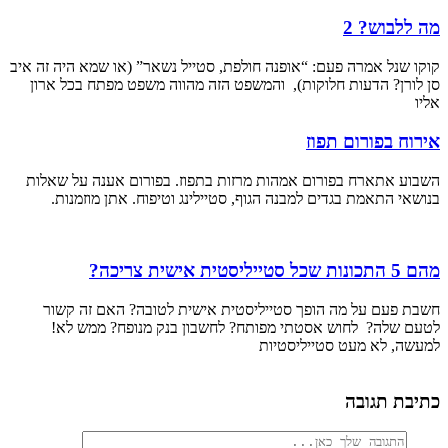
מה ללבוש? 2
קוקו שנל אמרה פעם: “אופנה חולפת, סטייל נשאר” (או שמא היה זה איב
סן לורן? הדעות חלוקות), והמשפט הזה מהווה משפט מפתח בכל ארון
אליו
אירוח בפורום תפוז
השבוע אתארח בפורום אמהות מרזות בתפוז. בפורום אענה על שאלות
בנושאי התאמת בגדים למבנה הגוף, סטיילינג וטיפוח. אתן מוזמנות.
מהם 5 התכונות שכל סטייליסטית אישית צריכה?
חשבת פעם על מה הופך סטייליסטית אישית לטובה? האם זה קשור
לטעם שלה? לחוש אסטתי מפותח? לחשבון בנק מנופח? ממש לא!
למעשה, לא מעט סטייליסטיות
כתיבת תגובה