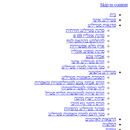
Skip to content
בית
סטיילינג אישי
סדנאות סטיילינג
סדנת סטיילינג חוויתית
סדנת אונליין 69 ₪
להתלבש בהתאם לגוף
ארון מלא אפשרויות
סדנת שופינג אונליין
אבחון צבע
קורס סטיילינג אישי
מנוי מתנה למגזין סטיילינג
סטיילינג מקצועי
הסמכת מאמנות סטיילינג
קורס אבחון צבע לסטייליסטיות ומאפרות
ליווי עיסקי לסטייליסטיות
קורס שיווק למקצועות הלייף סטייל
שיחת ייעוץ מתנה
קורס דימוי גוף חיובי
סמינר סטיילינג בהפקות
מנוי חינם למגזין מאמנות סטיילינג
הרצאות לארגונים
המלצות
טיפים