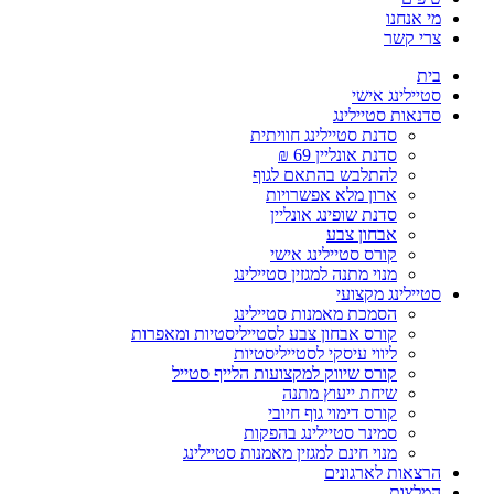
מי אנחנו
צרי קשר
בית
סטיילינג אישי
סדנאות סטיילינג
סדנת סטיילינג חוויתית
סדנת אונליין 69 ₪
להתלבש בהתאם לגוף
ארון מלא אפשרויות
סדנת שופינג אונליין
אבחון צבע
קורס סטיילינג אישי
מנוי מתנה למגזין סטיילינג
סטיילינג מקצועי
הסמכת מאמנות סטיילינג
קורס אבחון צבע לסטייליסטיות ומאפרות
ליווי עיסקי לסטייליסטיות
קורס שיווק למקצועות הלייף סטייל
שיחת ייעוץ מתנה
קורס דימוי גוף חיובי
סמינר סטיילינג בהפקות
מנוי חינם למגזין מאמנות סטיילינג
הרצאות לארגונים
המלצות