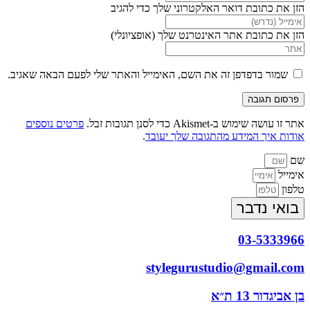
הזן את כתובת דואר האלקטרוני שלך כדי להגיב
הזן את כתובת אתר האינטרנט שלך (אופציונלי)
שמור בדפדפן זה את השם, האימייל והאתר שלי לפעם הבאה שאגיב.
אתר זו עושה שימוש ב-Akismet כדי לסנן תגובות זבל.
פרטים נוספים
אודות איך המידע מהתגובה שלך יעובד
.
שם
אימייל
טלפון
בואי נדבר
03-5333966
stylegurustudio@gmail.com
בן אביגדור 13 ת״א