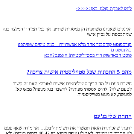
לינק לאבקת קולגן כאן >>>>>
הלינקים שאנחנו משתפות הן במסגרת שת״פ, אך כמו תמיד זו המלצה כנה
שמתבססת על נסיון אישי
קודם
פוסט קודם
בגד אחד מלא אפשרויות – כמה טיפים ששיתפנו
באינסטגרם
פוסט הבא
השוק רווי בסטייליסטיות! האמנם?
הבא
מהם 5 התכונות שכל סטייליסטית אישית צריכה?
חשבת פעם על מה הופך סטייליסטית אישית לטובה? האם זה קשור
לטעם שלה? לחוש אסטתי מפותח? לחשבון בנק מנופח? ממש לא!
למעשה, לא מעט סטייליסטיות
התחת שלי בג’ינס
ידעתי שהכותרת הזאת תמשוך את תשומת ליבכן… אני מודה שאף פעם
לא התרגשתי ממידה. לא שלי (איפה שהוא בין 40-42 בימים טובים) ולא