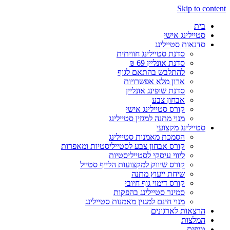
Skip to content
בית
סטיילינג אישי
סדנאות סטיילינג
סדנת סטיילינג חוויתית
סדנת אונליין 69 ₪
להתלבש בהתאם לגוף
ארון מלא אפשרויות
סדנת שופינג אונליין
אבחון צבע
קורס סטיילינג אישי
מנוי מתנה למגזין סטיילינג
סטיילינג מקצועי
הסמכת מאמנות סטיילינג
קורס אבחון צבע לסטייליסטיות ומאפרות
ליווי עיסקי לסטייליסטיות
קורס שיווק למקצועות הלייף סטייל
שיחת ייעוץ מתנה
קורס דימוי גוף חיובי
סמינר סטיילינג בהפקות
מנוי חינם למגזין מאמנות סטיילינג
הרצאות לארגונים
המלצות
טיפים