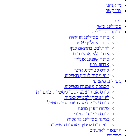
מי אנחנו
צרי קשר
בית
סטיילינג אישי
סדנאות סטיילינג
סדנת סטיילינג חוויתית
סדנת אונליין 69 ₪
להתלבש בהתאם לגוף
ארון מלא אפשרויות
סדנת שופינג אונליין
אבחון צבע
קורס סטיילינג אישי
מנוי מתנה למגזין סטיילינג
סטיילינג מקצועי
הסמכת מאמנות סטיילינג
קורס אבחון צבע לסטייליסטיות ומאפרות
ליווי עיסקי לסטייליסטיות
קורס שיווק למקצועות הלייף סטייל
שיחת ייעוץ מתנה
קורס דימוי גוף חיובי
סמינר סטיילינג בהפקות
מנוי חינם למגזין מאמנות סטיילינג
הרצאות לארגונים
המלצות