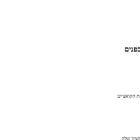
ת הקואצ׳ינג
קציב שלה