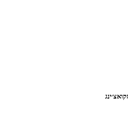
ואצ׳ינג