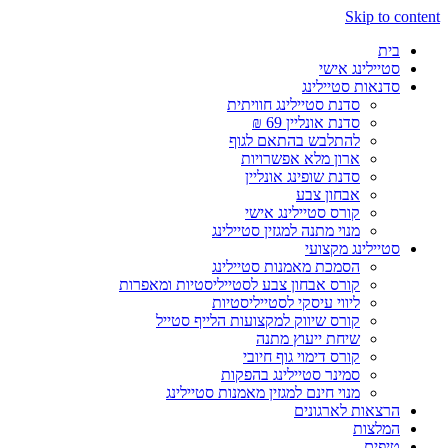
Skip to content
בית
סטיילינג אישי
סדנאות סטיילינג
סדנת סטיילינג חוויתית
סדנת אונליין 69 ₪
להתלבש בהתאם לגוף
ארון מלא אפשרויות
סדנת שופינג אונליין
אבחון צבע
קורס סטיילינג אישי
מנוי מתנה למגזין סטיילינג
סטיילינג מקצועי
הסמכת מאמנות סטיילינג
קורס אבחון צבע לסטייליסטיות ומאפרות
ליווי עיסקי לסטייליסטיות
קורס שיווק למקצועות הלייף סטייל
שיחת ייעוץ מתנה
קורס דימוי גוף חיובי
סמינר סטיילינג בהפקות
מנוי חינם למגזין מאמנות סטיילינג
הרצאות לארגונים
המלצות
טיפים