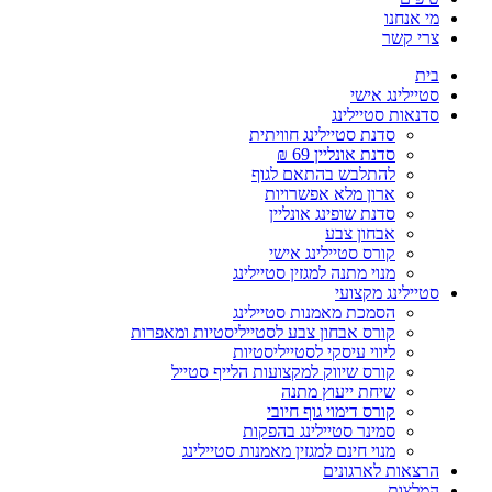
מי אנחנו
צרי קשר
בית
סטיילינג אישי
סדנאות סטיילינג
סדנת סטיילינג חוויתית
סדנת אונליין 69 ₪
להתלבש בהתאם לגוף
ארון מלא אפשרויות
סדנת שופינג אונליין
אבחון צבע
קורס סטיילינג אישי
מנוי מתנה למגזין סטיילינג
סטיילינג מקצועי
הסמכת מאמנות סטיילינג
קורס אבחון צבע לסטייליסטיות ומאפרות
ליווי עיסקי לסטייליסטיות
קורס שיווק למקצועות הלייף סטייל
שיחת ייעוץ מתנה
קורס דימוי גוף חיובי
סמינר סטיילינג בהפקות
מנוי חינם למגזין מאמנות סטיילינג
הרצאות לארגונים
המלצות