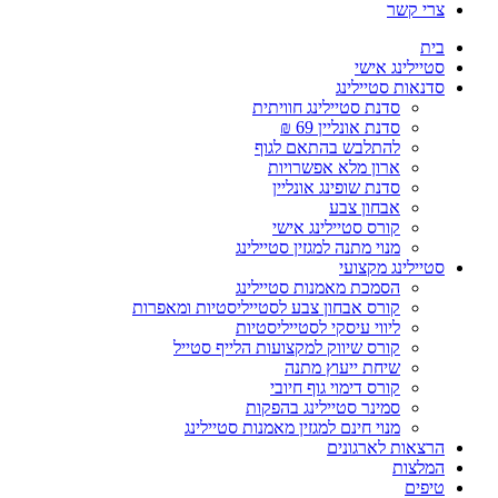
צרי קשר
בית
סטיילינג אישי
סדנאות סטיילינג
סדנת סטיילינג חוויתית
סדנת אונליין 69 ₪
להתלבש בהתאם לגוף
ארון מלא אפשרויות
סדנת שופינג אונליין
אבחון צבע
קורס סטיילינג אישי
מנוי מתנה למגזין סטיילינג
סטיילינג מקצועי
הסמכת מאמנות סטיילינג
קורס אבחון צבע לסטייליסטיות ומאפרות
ליווי עיסקי לסטייליסטיות
קורס שיווק למקצועות הלייף סטייל
שיחת ייעוץ מתנה
קורס דימוי גוף חיובי
סמינר סטיילינג בהפקות
מנוי חינם למגזין מאמנות סטיילינג
הרצאות לארגונים
המלצות
טיפים