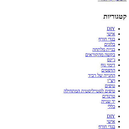
קטגוריות
DIY
אישי
בגדי חורף
בלוגים
בניית מלתחה
בקשה מהקוראים
ג’ינס
דימוי גוף
הדפסים
החנייה של רביד
ויצ”ו
טיפים
טיפים לסטייליסטית המתחילה
טרנדים
יד שנייה
כללי
DIY
אישי
בגדי חורף