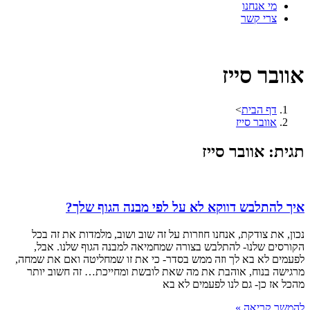
מי אנחנו
צרי קשר
אוובר סייז
דף הבית
>
אוובר סייז
תגית: אוובר סייז
איך להתלבש דווקא לא על לפי מבנה הגוף שלך?
נכון, את צודקת, אנחנו חוזרות על זה שוב ושוב, מלמדות את זה בכל
הקורסים שלנו- להתלבש בצורה שמחמיאה למבנה הגוף שלנו. אבל,
לפעמים לא בא לך וזה ממש בסדר- כי את זו שמחליטה ואם את שמחה,
מרגישה בנוח, אוהבת את מה שאת לובשת ומחייכת… זה חשוב יותר
מהכל אז כן- גם לנו לפעמים לא בא
להמשך קריאה »