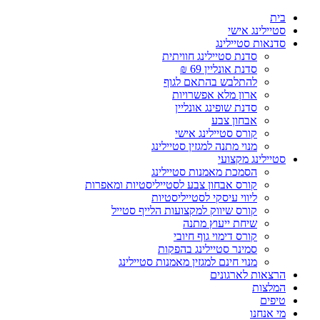
Skip
בית
to
סטיילינג אישי
content
סדנאות סטיילינג
סדנת סטיילינג חוויתית
סדנת אונליין 69 ₪
להתלבש בהתאם לגוף
ארון מלא אפשרויות
סדנת שופינג אונליין
אבחון צבע
קורס סטיילינג אישי
מנוי מתנה למגזין סטיילינג
סטיילינג מקצועי
הסמכת מאמנות סטיילינג
קורס אבחון צבע לסטייליסטיות ומאפרות
ליווי עיסקי לסטייליסטיות
קורס שיווק למקצועות הלייף סטייל
שיחת ייעוץ מתנה
קורס דימוי גוף חיובי
סמינר סטיילינג בהפקות
מנוי חינם למגזין מאמנות סטיילינג
הרצאות לארגונים
המלצות
טיפים
מי אנחנו