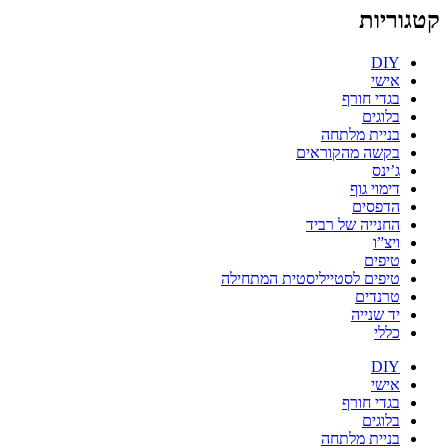
קטגוריות
DIY
אישי
בגדי חורף
בלוגים
בניית מלתחה
בקשה מהקוראים
ג’ינס
דימוי גוף
הדפסים
החנייה של רביד
ויצ”ו
טיפים
טיפים לסטייליסטית המתחילה
טרנדים
יד שנייה
כללי
DIY
אישי
בגדי חורף
בלוגים
בניית מלתחה