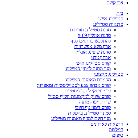
צרי קשר
בית
סטיילינג אישי
סדנאות סטיילינג
סדנת סטיילינג חוויתית
סדנת אונליין 69 ₪
להתלבש בהתאם לגוף
ארון מלא אפשרויות
סדנת שופינג אונליין
אבחון צבע
קורס סטיילינג אישי
מנוי מתנה למגזין סטיילינג
סטיילינג מקצועי
הסמכת מאמנות סטיילינג
קורס אבחון צבע לסטייליסטיות ומאפרות
ליווי עיסקי לסטייליסטיות
קורס שיווק למקצועות הלייף סטייל
שיחת ייעוץ מתנה
קורס דימוי גוף חיובי
סמינר סטיילינג בהפקות
מנוי חינם למגזין מאמנות סטיילינג
הרצאות לארגונים
המלצות
טיפים