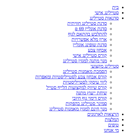
Skip
בית
to
סטיילינג אישי
content
סדנאות סטיילינג
סדנת סטיילינג חוויתית
סדנת אונליין 69 ₪
להתלבש בהתאם לגוף
ארון מלא אפשרויות
סדנת שופינג אונליין
אבחון צבע
קורס סטיילינג אישי
מנוי מתנה למגזין סטיילינג
סטיילינג מקצועי
הסמכת מאמנות סטיילינג
קורס אבחון צבע לסטייליסטיות ומאפרות
ליווי עיסקי לסטייליסטיות
קורס שיווק למקצועות הלייף סטייל
שיחת ייעוץ מתנה
קורס דימוי גוף חיובי
סמינר סטיילינג בהפקות
מנוי חינם למגזין מאמנות סטיילינג
הרצאות לארגונים
המלצות
טיפים
מי אנחנו