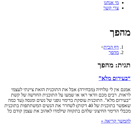
מי אנחנו
צרי קשר
מהפך
דף הבית
>
מהפך
תגית: מהפך
“בעירום מלא”
אמנם אין לי טלויזיה (מבחירה) אבל את התוכנית הזאת ציינתי לעצמי
לראות. רבים מכם וודאי ראו או שמעו על התוכנית החדשה של קשת
“בעירום מלא”. התוכנית עוסקת בדימוי גופני של נשים ומנסה (עד כמה
שאפשר בתוכנית של 40 דקות) לשחרר את הנשים המשתתפות בתוכנית
מכבלי הדימוי החיצוני שלהם בתקווה שילמדו לאהוב את עצמן קודם כל
להמשך קריאה »