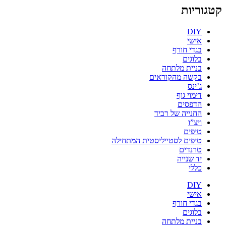
קטגוריות
DIY
אישי
בגדי חורף
בלוגים
בניית מלתחה
בקשה מהקוראים
ג’ינס
דימוי גוף
הדפסים
החנייה של רביד
ויצ”ו
טיפים
טיפים לסטייליסטית המתחילה
טרנדים
יד שנייה
כללי
DIY
אישי
בגדי חורף
בלוגים
בניית מלתחה