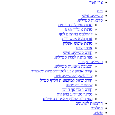
צרי קשר
בית
סטיילינג אישי
סדנאות סטיילינג
סדנת סטיילינג חוויתית
סדנת אונליין 69 ₪
להתלבש בהתאם לגוף
ארון מלא אפשרויות
סדנת שופינג אונליין
אבחון צבע
קורס סטיילינג אישי
מנוי מתנה למגזין סטיילינג
סטיילינג מקצועי
הסמכת מאמנות סטיילינג
קורס אבחון צבע לסטייליסטיות ומאפרות
ליווי עיסקי לסטייליסטיות
קורס שיווק למקצועות הלייף סטייל
שיחת ייעוץ מתנה
קורס דימוי גוף חיובי
סמינר סטיילינג בהפקות
מנוי חינם למגזין מאמנות סטיילינג
הרצאות לארגונים
המלצות
טיפים