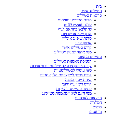
Skip
בית
to
סטיילינג אישי
content
סדנאות סטיילינג
סדנת סטיילינג חוויתית
סדנת אונליין 69 ₪
להתלבש בהתאם לגוף
ארון מלא אפשרויות
סדנת שופינג אונליין
אבחון צבע
קורס סטיילינג אישי
מנוי מתנה למגזין סטיילינג
סטיילינג מקצועי
הסמכת מאמנות סטיילינג
קורס אבחון צבע לסטייליסטיות ומאפרות
ליווי עיסקי לסטייליסטיות
קורס שיווק למקצועות הלייף סטייל
שיחת ייעוץ מתנה
קורס דימוי גוף חיובי
סמינר סטיילינג בהפקות
מנוי חינם למגזין מאמנות סטיילינג
הרצאות לארגונים
המלצות
טיפים
מי אנחנו