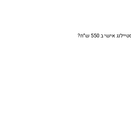
ישי ב 550 ש״ח?