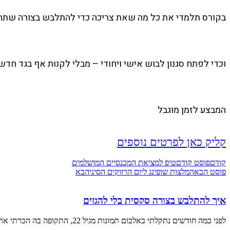
בקורס תלמדי את כל מה שאת צריכה כדי להתלבש בצורה שתח
וכדי לפתח סגנון לבוש אישי ויחודי – מבלי לקנות אף בגד חדש
המבצע לזמן מוגבל
קליק כאן לפרטים נוספים
קודם
פוסט קודם
טיפ למציאת המכנסיים המושלמים
פוסט הבא
המלצות שופינג ליום הרווקים הסיני
הבא
איך להתלבש בצורה סקסית בלי להגזים
לפני כמה חודשים נתקלתי באלבום תמונות מגיל 22, התקופה בה הכרתי את בעלי. דיפדפתי באלבום וחשכו עיניי. גיליתי שכל כולי הייתי בחוץ…. גם חולצת בטן