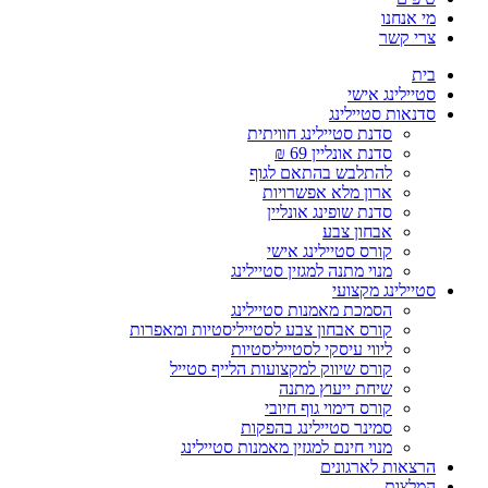
מי אנחנו
צרי קשר
בית
סטיילינג אישי
סדנאות סטיילינג
סדנת סטיילינג חוויתית
סדנת אונליין 69 ₪
להתלבש בהתאם לגוף
ארון מלא אפשרויות
סדנת שופינג אונליין
אבחון צבע
קורס סטיילינג אישי
מנוי מתנה למגזין סטיילינג
סטיילינג מקצועי
הסמכת מאמנות סטיילינג
קורס אבחון צבע לסטייליסטיות ומאפרות
ליווי עיסקי לסטייליסטיות
קורס שיווק למקצועות הלייף סטייל
שיחת ייעוץ מתנה
קורס דימוי גוף חיובי
סמינר סטיילינג בהפקות
מנוי חינם למגזין מאמנות סטיילינג
הרצאות לארגונים
המלצות