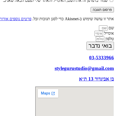
שמור בדפדפן זה את השם, האימייל והאתר שלי לפעם הבאה שאגיב.
אתר זו עושה שימוש ב-Akismet כדי לסנן תגובות זבל.
פרטים נוספים אודות
שם
אימייל
טלפון
בואי נדבר
03-5333966
stylegurustudio@gmail.com
בן אביגדור 13 ת״א