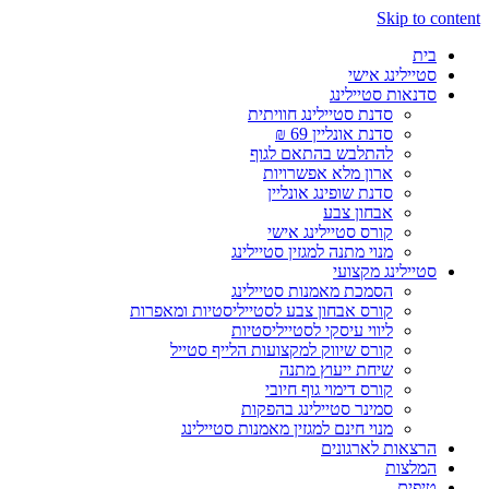
Skip to content
בית
סטיילינג אישי
סדנאות סטיילינג
סדנת סטיילינג חוויתית
סדנת אונליין 69 ₪
להתלבש בהתאם לגוף
ארון מלא אפשרויות
סדנת שופינג אונליין
אבחון צבע
קורס סטיילינג אישי
מנוי מתנה למגזין סטיילינג
סטיילינג מקצועי
הסמכת מאמנות סטיילינג
קורס אבחון צבע לסטייליסטיות ומאפרות
ליווי עיסקי לסטייליסטיות
קורס שיווק למקצועות הלייף סטייל
שיחת ייעוץ מתנה
קורס דימוי גוף חיובי
סמינר סטיילינג בהפקות
מנוי חינם למגזין מאמנות סטיילינג
הרצאות לארגונים
המלצות
טיפים