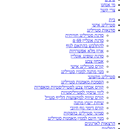
מי אנחנו
צרי קשר
בית
סטיילינג אישי
סדנאות סטיילינג
סדנת סטיילינג חוויתית
סדנת אונליין 69 ₪
להתלבש בהתאם לגוף
ארון מלא אפשרויות
סדנת שופינג אונליין
אבחון צבע
קורס סטיילינג אישי
מנוי מתנה למגזין סטיילינג
סטיילינג מקצועי
הסמכת מאמנות סטיילינג
קורס אבחון צבע לסטייליסטיות ומאפרות
ליווי עיסקי לסטייליסטיות
קורס שיווק למקצועות הלייף סטייל
שיחת ייעוץ מתנה
קורס דימוי גוף חיובי
סמינר סטיילינג בהפקות
מנוי חינם למגזין מאמנות סטיילינג
הרצאות לארגונים
המלצות