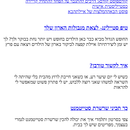
קודם
פוסט קודם
5 דרכים להתגבר על הפחד להתחיל קריירה
כסטייליסטית אישית
פוסט הבא
ההמלצות של איילת
הבא
טיפ סטיילינג- לצאת מגבולות הארון שלך
החופש הגדול מביא כבר כאן הילדים בחופש ויש יותר נחת בבוקר ולך? לך
יש זמן ליצירתיות! איילת קפצה לביקור בארון של הילדים ויצאה עם פרץ
איך לקשור טורבן?
כשיש לי יום שיער רע, או כשאני חייבת לרוץ מהבית בלי שהיתה לי
השראה למשהו שאני רוצה ללבוש, יש לי פתרון פשוט שמאפשר לי
להראות
כך תכיני שרשרת סטייטמנט
צפי בסרטון ותלמדי איך את יכולה להכין שרשרת סטייטמנט לגמרי
בעצמך, מפריטים שיש לך בבית.