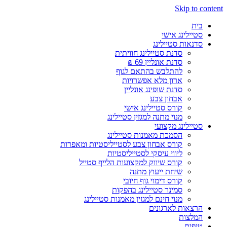
Skip to content
בית
סטיילינג אישי
סדנאות סטיילינג
סדנת סטיילינג חוויתית
סדנת אונליין 69 ₪
להתלבש בהתאם לגוף
ארון מלא אפשרויות
סדנת שופינג אונליין
אבחון צבע
קורס סטיילינג אישי
מנוי מתנה למגזין סטיילינג
סטיילינג מקצועי
הסמכת מאמנות סטיילינג
קורס אבחון צבע לסטייליסטיות ומאפרות
ליווי עיסקי לסטייליסטיות
קורס שיווק למקצועות הלייף סטייל
שיחת ייעוץ מתנה
קורס דימוי גוף חיובי
סמינר סטיילינג בהפקות
מנוי חינם למגזין מאמנות סטיילינג
הרצאות לארגונים
המלצות
טיפים