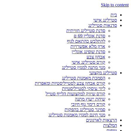
Skip to content
בית
סטיילינג אישי
סדנאות סטיילינג
סדנת סטיילינג חוויתית
סדנת אונליין 69 ₪
להתלבש בהתאם לגוף
ארון מלא אפשרויות
סדנת שופינג אונליין
אבחון צבע
קורס סטיילינג אישי
מנוי מתנה למגזין סטיילינג
סטיילינג מקצועי
הסמכת מאמנות סטיילינג
קורס אבחון צבע לסטייליסטיות ומאפרות
ליווי עיסקי לסטייליסטיות
קורס שיווק למקצועות הלייף סטייל
שיחת ייעוץ מתנה
קורס דימוי גוף חיובי
סמינר סטיילינג בהפקות
מנוי חינם למגזין מאמנות סטיילינג
הרצאות לארגונים
המלצות
טיפים