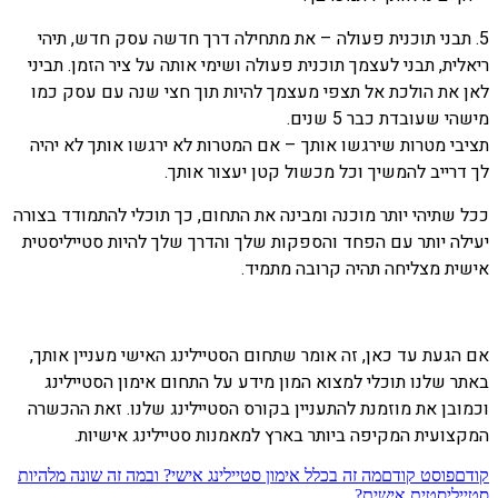
5. תבני תוכנית פעולה – את מתחילה דרך חדשה עסק חדש, תיהי
ריאלית, תבני לעצמך תוכנית פעולה ושימי אותה על ציר הזמן. תביני
לאן את הולכת אל תצפי מעצמך להיות תוך חצי שנה עם עסק כמו
מישהי שעובדת כבר 5 שנים.
תציבי מטרות שירגשו אותך – אם המטרות לא ירגשו אותך לא יהיה
לך דרייב להמשיך וכל מכשול קטן יעצור אותך.
ככל שתיהי יותר מוכנה ומבינה את התחום, כך תוכלי להתמודד בצורה
יעילה יותר עם הפחד והספקות שלך והדרך שלך להיות סטייליסטית
אישית מצליחה תהיה קרובה מתמיד.
אם הגעת עד כאן, זה אומר שתחום הסטיילינג האישי מעניין אותך,
באתר שלנו תוכלי למצוא המון מידע על התחום אימון הסטיילינג
וכמובן את מוזמנת להתעניין בקורס הסטיילינג שלנו. זאת ההכשרה
המקצועית המקיפה ביותר בארץ למאמנות סטיילינג אישיות.
קודם
פוסט קודם
מה זה בכלל אימון סטיילינג אישי? ובמה זה שונה מלהיות
סטייליסטית אישית?