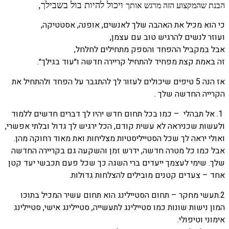
ויכול להיות בול בשבילך,
הבנת שהמקצוע הזה מרגש אותך
כי הוא מכיל את האהבה שלך לאנשים, אופנה, אסטטיקה,
ועוזר לנשים להרגיש טוב עם עצמן,
אבל במקביל ההפחד והספק מתחילים לחלחל,
זה באמת קצת מפחיד להתחיל קריירה חדשה ו״עוד בגילך״.
אז הנה 5 טיפים שיכולים לעזור לך להתגבר על הפחד ולהתחיל את
הקרייה החדשה שלך .
1. אל תבהלי
– כמו בכל תחום חדש יהיו לך דברים חדשים ללמוד
ולעשות שכניראה לא עשית קודם, הכל ירגיש לך גדול ובלתי אפשרי,
ואולי יראה לך שכל הסטייליסטיות מצליחות ואת מאוד רחוקה מהן.
אבל כמו כל מטרה חדשה, ידרש זמן והשקעה גם בקריירה החדשה
שלך. שימי לעצמך ייעדים ברי השגה כך שכל פעם תכבשי יעד קטן
אחד – צעדים קטנים מובילים להצלחות גדולות.
2.תעשי מחקר – תחום הסטיילינג הוא תחום עשיר המכיל בתוכו
המון נישות שונות כמו סטיילינג לתעשייה, סטיילינג אישי, סטיילינג
אימוני וטיפולי.