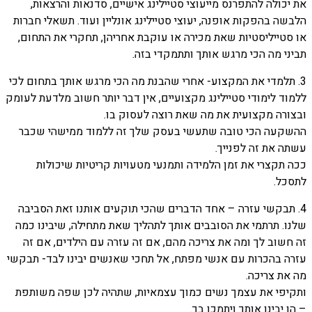
את יכולה להתפרנס מייעוצי סטיילינג אישיים, סדנאות והרצאות,
הלבשה בהפקות אופנה, יעוצי סטיילינג אונליין ועוד. תשאלי חברות
או סטייליסטיות שאת מכירה או עוקבת אחריהן, תחקרי את התחום,
תביני מה הכי מרגש אותך ותתמקדי בזה.
3. תלמדי את המקצוע- אחרי שהבנת מה הכי מרגש אותך בתחום לכי
ללמוד לימודי סטיילינג מקצועיים, אין דבר יותר חשוב מלדעת לעומק
ובצורה מקצועית את מה שאת רוצה לעסוק בו.
ההשקעה הכי טובה שתעשי בעסק שלך זה ללמוד ממישהי שכבר
עשתה את זה לפנייך.
ככה תקצרי את זמן הלמידה ותמנעי מטעויות קריטיות שיכולות
לתסכל.
4. תבקשי עזרה – אחד הדברים שהכי תוקעים אותנו זאת הסביבה
שלנו. תרתמי את הסובבים אותך לתהליך שאת מתחילה, שיבינו כמה
זה חשוב לך ומה את צריכה מהם, אם זה עזרה עם הילדים, אם זה
עזרה בהכרות עם אנשי מפתח, אל תחכי שאנשים יבינו לבד- תבקשי
מה את צריכה.
ותקיפי את עצמך נשים כמוך עצמאיות, שתהיה לכן שפה משותפת
– הן יבינו אותך ויתמכו בך.