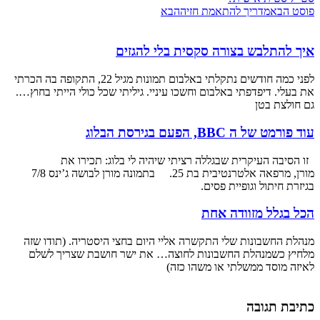
פוסט הבא
מדריך להתאמת חזיה
הבא
איך להתלבש בצורה סקסית בלי להגזים
לפני כמה חודשים נתקלתי באלבום תמונות מגיל 22, התקופה בה הכרתי
את בעלי. דיפדפתי באלבום וחשכו עיניי. גיליתי שכל כולי הייתי בחוץ….
גם חולצת בטן
עוד פורמט של ה BBC, הפעם בגירסת הבלוג
זו הסיבה העיקרית שבגללה רציתי שיהיה לי בלוג: תכירו את
מורן, מרפאה אלטרנטיבית בת 25. בתמונה מורן לבושה ג’ינס 7/8
בגיזרת חיתול וגופיית פסים.
הכל בגלל מזוודה אחת
מנהלת החשבונות שלי התקשרה אליי היום בחצי היסטריה. (תודו שזה
מלחיץ כשמנהלת החשבונות לחוצה… את ישר חושבת שצריך לשלם
לאיזה מוסד ממשלתי או משהו כזה)
כתיבת תגובה