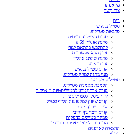
מי אנחנו
צרי קשר
בית
סטיילינג אישי
סדנאות סטיילינג
סדנת סטיילינג חוויתית
סדנת אונליין 69 ₪
להתלבש בהתאם לגוף
ארון מלא אפשרויות
סדנת שופינג אונליין
אבחון צבע
קורס סטיילינג אישי
מנוי מתנה למגזין סטיילינג
סטיילינג מקצועי
הסמכת מאמנות סטיילינג
קורס אבחון צבע לסטייליסטיות ומאפרות
ליווי עיסקי לסטייליסטיות
קורס שיווק למקצועות הלייף סטייל
שיחת ייעוץ מתנה
קורס דימוי גוף חיובי
סמינר סטיילינג בהפקות
מנוי חינם למגזין מאמנות סטיילינג
הרצאות לארגונים
המלצות