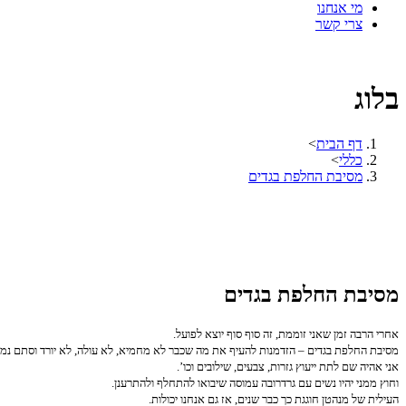
מי אנחנו
צרי קשר
בלוג
דף הבית
>
כללי
>
מסיבת החלפת בגדים
מסיבת החלפת בגדים
אחרי הרבה זמן שאני זוממת, זה סוף סוף יוצא לפועל.
מסיבת החלפת בגדים – הזדמנות להעיף את מה שכבר לא מחמיא, לא עולה, לא יורד וסתם נמ
אני אהיה שם לתת ייעוץ גזרות, צבעים, שילובים וכו’.
וחוץ ממני יהיו נשים עם גרדרובה עמוסה שיבואו להתחלף ולהתרענן.
העילית של מנהטן חוגגת כך כבר שנים, אז גם אנחנו יכולות.