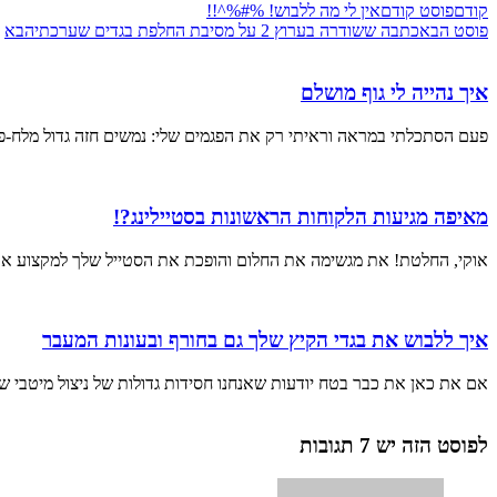
קודם
פוסט קודם
אין לי מה ללבוש! %#%^!!
פוסט הבא
כתבה ששודרה בערוץ 2 על מסיבת החלפת בגדים שערכתי
הבא
איך נהייה לי גוף מושלם
פעם הסתכלתי במראה וראיתי רק את הפגמים שלי: נמשים חזה גדול מלח-פלפ
מאיפה מגיעות הלקוחות הראשונות בסטיילינג?!
אוקי, החלטת! את מגשימה את החלום והופכת את הסטייל שלך למקצוע אבל א
איך ללבוש את בגדי הקיץ שלך גם בחורף ובעונות המעבר
אם את כאן את כבר בטח יודעות שאנחנו חסידות גדולות של ניצול מיטבי 
לפוסט הזה יש 7 תגובות