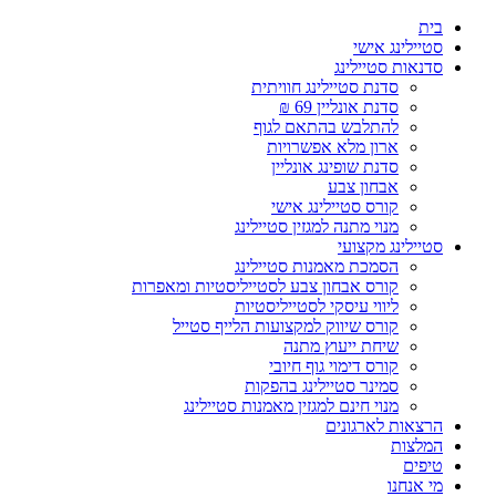
Skip
בית
to
סטיילינג אישי
content
סדנאות סטיילינג
סדנת סטיילינג חוויתית
סדנת אונליין 69 ₪
להתלבש בהתאם לגוף
ארון מלא אפשרויות
סדנת שופינג אונליין
אבחון צבע
קורס סטיילינג אישי
מנוי מתנה למגזין סטיילינג
סטיילינג מקצועי
הסמכת מאמנות סטיילינג
קורס אבחון צבע לסטייליסטיות ומאפרות
ליווי עיסקי לסטייליסטיות
קורס שיווק למקצועות הלייף סטייל
שיחת ייעוץ מתנה
קורס דימוי גוף חיובי
סמינר סטיילינג בהפקות
מנוי חינם למגזין מאמנות סטיילינג
הרצאות לארגונים
המלצות
טיפים
מי אנחנו