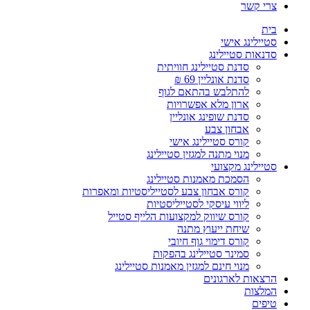
צרי קשר
בית
סטיילינג אישי
סדנאות סטיילינג
סדנת סטיילינג חוויתית
סדנת אונליין 69 ₪
להתלבש בהתאם לגוף
ארון מלא אפשרויות
סדנת שופינג אונליין
אבחון צבע
קורס סטיילינג אישי
מנוי מתנה למגזין סטיילינג
סטיילינג מקצועי
הסמכת מאמנות סטיילינג
קורס אבחון צבע לסטייליסטיות ומאפרות
ליווי עיסקי לסטייליסטיות
קורס שיווק למקצועות הלייף סטייל
שיחת ייעוץ מתנה
קורס דימוי גוף חיובי
סמינר סטיילינג בהפקות
מנוי חינם למגזין מאמנות סטיילינג
הרצאות לארגונים
המלצות
טיפים