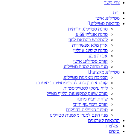
צרי קשר
בית
סטיילינג אישי
סדנאות סטיילינג
סדנת סטיילינג חוויתית
סדנת אונליין 69 ₪
להתלבש בהתאם לגוף
ארון מלא אפשרויות
סדנת שופינג אונליין
אבחון צבע
קורס סטיילינג אישי
מנוי מתנה למגזין סטיילינג
סטיילינג מקצועי
הסמכת מאמנות סטיילינג
קורס אבחון צבע לסטייליסטיות ומאפרות
ליווי עיסקי לסטייליסטיות
קורס שיווק למקצועות הלייף סטייל
שיחת ייעוץ מתנה
קורס דימוי גוף חיובי
סמינר סטיילינג בהפקות
מנוי חינם למגזין מאמנות סטיילינג
הרצאות לארגונים
המלצות
טיפים