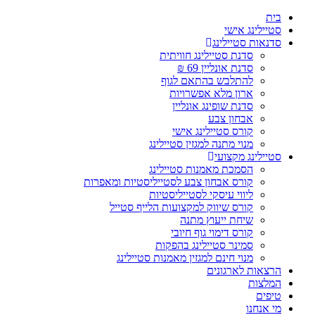
בית
סטיילינג אישי
סדנאות סטיילינג
סדנת סטיילינג חוויתית
סדנת אונליין 69 ₪
להתלבש בהתאם לגוף
ארון מלא אפשרויות
סדנת שופינג אונליין
אבחון צבע
קורס סטיילינג אישי
מנוי מתנה למגזין סטיילינג
סטיילינג מקצועי
הסמכת מאמנות סטיילינג
קורס אבחון צבע לסטייליסטיות ומאפרות
ליווי עיסקי לסטייליסטיות
קורס שיווק למקצועות הלייף סטייל
שיחת ייעוץ מתנה
קורס דימוי גוף חיובי
סמינר סטיילינג בהפקות
מנוי חינם למגזין מאמנות סטיילינג
הרצאות לארגונים
המלצות
טיפים
מי אנחנו