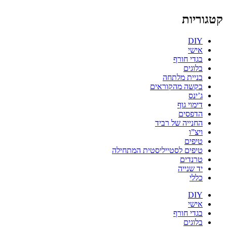
קטגוריות
DIY
אישי
בגדי חורף
בלוגים
בניית מלתחה
בקשה מהקוראים
ג’ינס
דימוי גוף
הדפסים
החנייה של רביד
ויצ”ו
טיפים
טיפים לסטייליסטית המתחילה
טרנדים
יד שנייה
כללי
DIY
אישי
בגדי חורף
בלוגים