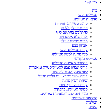
צרי קשר
בית
סטיילינג אישי
סדנאות סטיילינג
סדנת סטיילינג חוויתית
סדנת אונליין 69 ₪
להתלבש בהתאם לגוף
ארון מלא אפשרויות
סדנת שופינג אונליין
אבחון צבע
קורס סטיילינג אישי
מנוי מתנה למגזין סטיילינג
סטיילינג מקצועי
הסמכת מאמנות סטיילינג
קורס אבחון צבע לסטייליסטיות ומאפרות
ליווי עיסקי לסטייליסטיות
קורס שיווק למקצועות הלייף סטייל
שיחת ייעוץ מתנה
קורס דימוי גוף חיובי
סמינר סטיילינג בהפקות
מנוי חינם למגזין מאמנות סטיילינג
הרצאות לארגונים
המלצות
טיפים