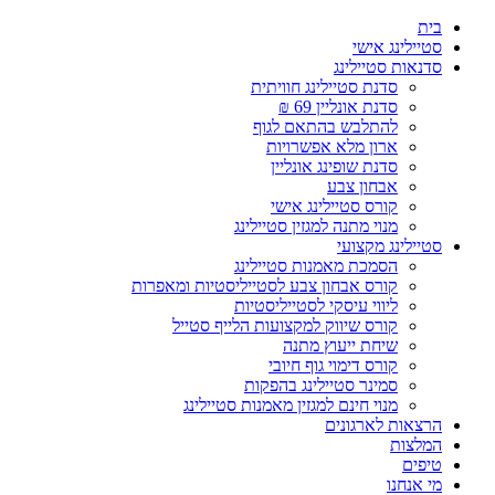
Skip
בית
to
סטיילינג אישי
content
סדנאות סטיילינג
סדנת סטיילינג חוויתית
סדנת אונליין 69 ₪
להתלבש בהתאם לגוף
ארון מלא אפשרויות
סדנת שופינג אונליין
אבחון צבע
קורס סטיילינג אישי
מנוי מתנה למגזין סטיילינג
סטיילינג מקצועי
הסמכת מאמנות סטיילינג
קורס אבחון צבע לסטייליסטיות ומאפרות
ליווי עיסקי לסטייליסטיות
קורס שיווק למקצועות הלייף סטייל
שיחת ייעוץ מתנה
קורס דימוי גוף חיובי
סמינר סטיילינג בהפקות
מנוי חינם למגזין מאמנות סטיילינג
הרצאות לארגונים
המלצות
טיפים
מי אנחנו