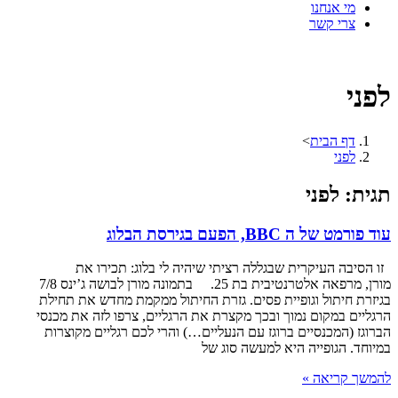
מי אנחנו
צרי קשר
לפני
דף הבית
>
לפני
תגית: לפני
עוד פורמט של ה BBC, הפעם בגירסת הבלוג
זו הסיבה העיקרית שבגללה רציתי שיהיה לי בלוג: תכירו את
מורן, מרפאה אלטרנטיבית בת 25. בתמונה מורן לבושה ג’ינס 7/8
בגיזרת חיתול וגופיית פסים. גזרת החיתול ממקמת מחדש את תחילת
הרגליים במקום נמוך ובכך מקצרת את הרגליים, צרפו לזה את מכנסי
הברוגז (המכנסיים ברוגז עם הנעליים…) והרי לכם רגליים מקוצרות
במיוחד. הגופייה היא למעשה סוג של
להמשך קריאה »