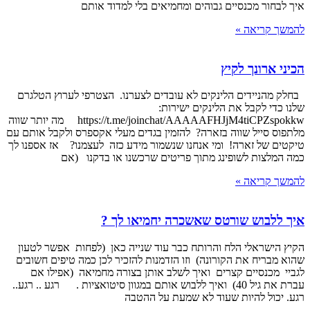
איך לבחור מכנסיים גבוהים ומחמיאים בלי למדוד אותם
להמשך קריאה »
הכיני ארונך לקיץ
בחלק מהניידים הלינקים לא עובדים לצערנו. הצטרפי לערוץ הטלגרם
שלנו כדי לקבל את הלינקים ישירות:
https://t.me/joinchat/AAAAAFHJjM4tiCPZspokkw מה יותר שווה
מלתפוס סייל שווה בזארה? להזמין בגדים מעלי אקספרס ולקבל אותם עם
טיקטים של זארה! ומי אנחנו שנשמור מידע כזה לעצמנו? אז אספנו לך
כמה המלצות לשופינג מתוך פריטים שרכשנו או בדקנו (אם
להמשך קריאה »
איך ללבוש שורטס שאשכרה יחמיאו לך ?
הקיץ הישראלי הלח והרותח כבר עוד שנייה כאן (לפחות אפשר לטעון
שהוא מבריח את הקורונה) וזו הזדמנות להזכיר לכן כמה טיפים חשובים
לגביי מכנסיים קצרים ואיך לשלב אותן בצורה מחמיאה (אפילו אם
עברת את גיל 40) ואיך ללבוש אותם במגוון סיטואציות . רגע .. רגע..
רגע. יכול להיות שעוד לא שמעת על ההטבה