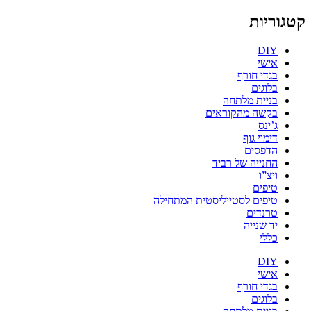
קטגוריות
DIY
אישי
בגדי חורף
בלוגים
בניית מלתחה
בקשה מהקוראים
ג’ינס
דימוי גוף
הדפסים
החנייה של רביד
ויצ”ו
טיפים
טיפים לסטייליסטית המתחילה
טרנדים
יד שנייה
כללי
DIY
אישי
בגדי חורף
בלוגים