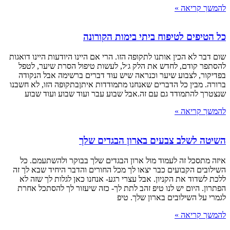
להמשך קריאה »
כל הטיפים לטיפוח ביתי בימות הקורונה
שום דבר לא הכין אותנו לתקופה הזו. הרי אם היינו היודעות היינו דואגות
להסתפר קודם, לחדש את הלק ג׳ל, לעשות טיפול הסרת שיער, לטפל
בפדיקור, לצבוע שיער וכנראה שיש עוד דברים ברשימה אבל הנקודה
ברורה. מבין כל הדברים שאנחנו מתמודדות איתןבתקופה הזו, לא חשבנו
שנצטרך להתמודד גם עם זה.אבל שבוע עבר ועוד שבוע ועוד שבוע
להמשך קריאה »
השיטה לשלב צבעים בארון הבגדים שלך
איזה מתסכל זה לעמוד מול ארון הבגדים שלך בבוקר ולהשתעמם. כל
השילובים הקבועים כבר יצאו לך מכל החורים והדבר היחיד שבא לך זה
ללכת לשדוד את הקניון. אבל עצרי רגע- אנחנו כאן לגלות לך שזה לא
הפתרון. היום יש לנו טיפ זהב לתת לך- כזה שיעזור לך להסתכל אחרת
לגמרי על השילובים בארון שלך. טיפ
להמשך קריאה »