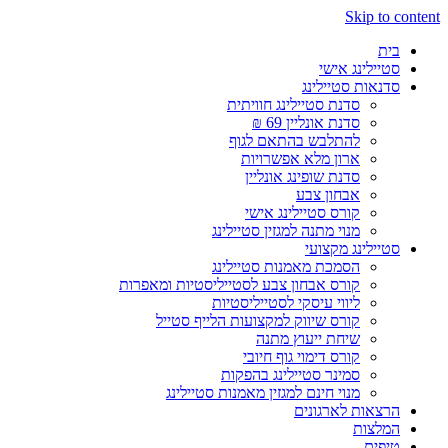
Skip to content
בית
סטיילינג אישי
סדנאות סטיילינג
סדנת סטיילינג חוויתית
סדנת אונליין 69 ₪
להתלבש בהתאם לגוף
ארון מלא אפשרויות
סדנת שופינג אונליין
אבחון צבע
קורס סטיילינג אישי
מנוי מתנה למגזין סטיילינג
סטיילינג מקצועי
הסמכת מאמנות סטיילינג
קורס אבחון צבע לסטייליסטיות ומאפרות
ליווי עיסקי לסטייליסטיות
קורס שיווק למקצועות הלייף סטייל
שיחת ייעוץ מתנה
קורס דימוי גוף חיובי
סמינר סטיילינג בהפקות
מנוי חינם למגזין מאמנות סטיילינג
הרצאות לארגונים
המלצות
טיפים