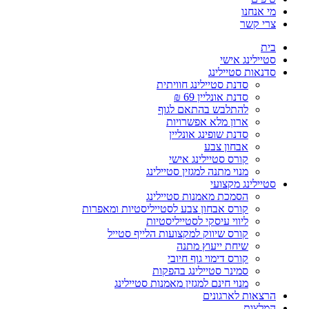
מי אנחנו
צרי קשר
בית
סטיילינג אישי
סדנאות סטיילינג
סדנת סטיילינג חוויתית
סדנת אונליין 69 ₪
להתלבש בהתאם לגוף
ארון מלא אפשרויות
סדנת שופינג אונליין
אבחון צבע
קורס סטיילינג אישי
מנוי מתנה למגזין סטיילינג
סטיילינג מקצועי
הסמכת מאמנות סטיילינג
קורס אבחון צבע לסטייליסטיות ומאפרות
ליווי עיסקי לסטייליסטיות
קורס שיווק למקצועות הלייף סטייל
שיחת ייעוץ מתנה
קורס דימוי גוף חיובי
סמינר סטיילינג בהפקות
מנוי חינם למגזין מאמנות סטיילינג
הרצאות לארגונים
המלצות