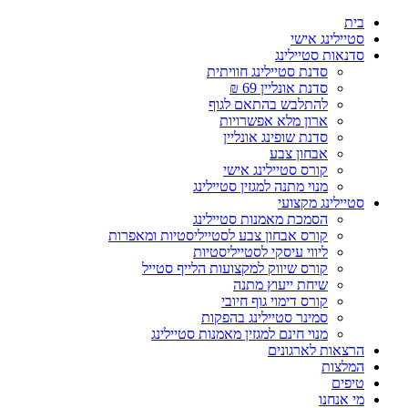
Skip
בית
to
סטיילינג אישי
content
סדנאות סטיילינג
סדנת סטיילינג חוויתית
סדנת אונליין 69 ₪
להתלבש בהתאם לגוף
ארון מלא אפשרויות
סדנת שופינג אונליין
אבחון צבע
קורס סטיילינג אישי
מנוי מתנה למגזין סטיילינג
סטיילינג מקצועי
הסמכת מאמנות סטיילינג
קורס אבחון צבע לסטייליסטיות ומאפרות
ליווי עיסקי לסטייליסטיות
קורס שיווק למקצועות הלייף סטייל
שיחת ייעוץ מתנה
קורס דימוי גוף חיובי
סמינר סטיילינג בהפקות
מנוי חינם למגזין מאמנות סטיילינג
הרצאות לארגונים
המלצות
טיפים
מי אנחנו