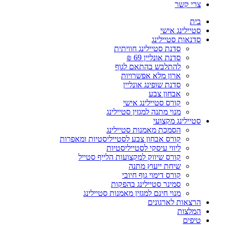
צרי קשר
בית
סטיילינג אישי
סדנאות סטיילינג
סדנת סטיילינג חוויתית
סדנת אונליין 69 ₪
להתלבש בהתאם לגוף
ארון מלא אפשרויות
סדנת שופינג אונליין
אבחון צבע
קורס סטיילינג אישי
מנוי מתנה למגזין סטיילינג
סטיילינג מקצועי
הסמכת מאמנות סטיילינג
קורס אבחון צבע לסטייליסטיות ומאפרות
ליווי עיסקי לסטייליסטיות
קורס שיווק למקצועות הלייף סטייל
שיחת ייעוץ מתנה
קורס דימוי גוף חיובי
סמינר סטיילינג בהפקות
מנוי חינם למגזין מאמנות סטיילינג
הרצאות לארגונים
המלצות
טיפים