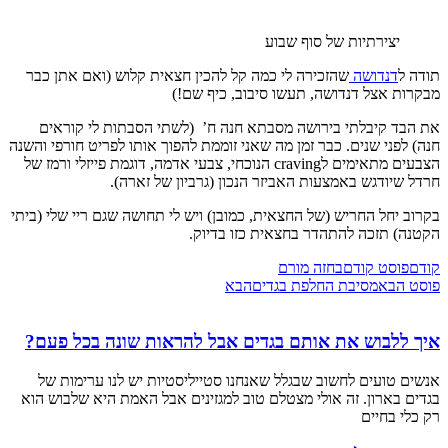
יצירתיות של סוף שבוע
תודה ל
דנדושה
שהזכירה לי כמה קל להכין חצאית קלוש (ואם אתן כבר
מבקרות אצל דנדושה, תעשו סיבוב, כיף שם!)
את הבד קיבלתי בירושה מסבתא חנה ח’ (לשתי הסבתות לי קוראים
חנה) לפני שנים. כבר זמן מה שאני זוממת להפוך אותו לפריט חורפי והשנה
הצבעים מתאימים לcraving הנוכחי, צבעי אדמה, דוגמת פייזלי ורמז של
חרדל שיודגש באמצעות האביזר הנכון (גרביון של זארה).
בקרוב יחל החריש (של החצאית, כמובן) ויש לי תחושה שגם ריי שלי (ביתי
הקטנה) תזכה להתהדר בחצאית כזו בדיוק.
קודם
פוסט קודם
בחזה מורם
פוסט הבא
מסיבת החלפת בגדים
הבא
איך ללבוש את אותם בגדים אבל להראות שונה בכל פעם?
אנשים טועים לחשוב שבגלל שאנחנו סטייליסטיות יש לנו ערימות של
בגדים בארון. זה אולי מצטלם טוב למגזינים אבל האמת היא שלבוש הוא
רק כלי בחיים