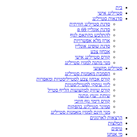
Skip
בית
to
סטיילינג אישי
content
סדנאות סטיילינג
סדנת סטיילינג חוויתית
סדנת אונליין 69 ₪
להתלבש בהתאם לגוף
ארון מלא אפשרויות
סדנת שופינג אונליין
אבחון צבע
קורס סטיילינג אישי
מנוי מתנה למגזין סטיילינג
סטיילינג מקצועי
הסמכת מאמנות סטיילינג
קורס אבחון צבע לסטייליסטיות ומאפרות
ליווי עיסקי לסטייליסטיות
קורס שיווק למקצועות הלייף סטייל
שיחת ייעוץ מתנה
קורס דימוי גוף חיובי
סמינר סטיילינג בהפקות
מנוי חינם למגזין מאמנות סטיילינג
הרצאות לארגונים
המלצות
טיפים
מי אנחנו