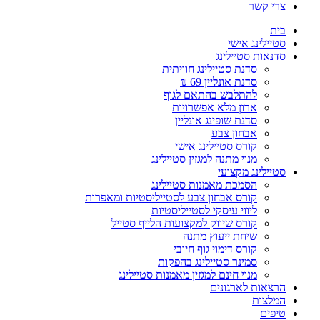
צרי קשר
בית
סטיילינג אישי
סדנאות סטיילינג
סדנת סטיילינג חוויתית
סדנת אונליין 69 ₪
להתלבש בהתאם לגוף
ארון מלא אפשרויות
סדנת שופינג אונליין
אבחון צבע
קורס סטיילינג אישי
מנוי מתנה למגזין סטיילינג
סטיילינג מקצועי
הסמכת מאמנות סטיילינג
קורס אבחון צבע לסטייליסטיות ומאפרות
ליווי עיסקי לסטייליסטיות
קורס שיווק למקצועות הלייף סטייל
שיחת ייעוץ מתנה
קורס דימוי גוף חיובי
סמינר סטיילינג בהפקות
מנוי חינם למגזין מאמנות סטיילינג
הרצאות לארגונים
המלצות
טיפים