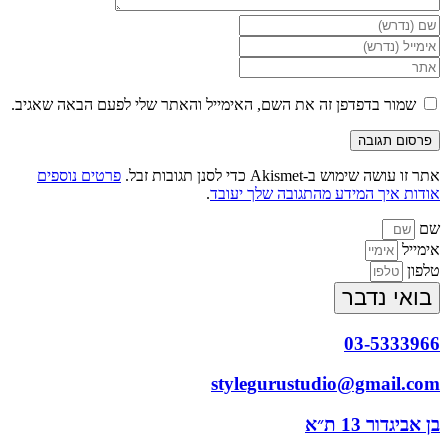
הזן
את
הזן
השם
את
הזן
שלך
כתובת
את
או
דואר
כתובת
שמור בדפדפן זה את השם, האימייל והאתר שלי לפעם הבאה שאגיב.
שם
האלקטרוני
אתר
משתמש
שלך
האינטרנט
כדי
כדי
שלך
להגיב
להגיב
(אופציונלי)
אתר זו עושה שימוש ב-Akismet כדי לסנן תגובות זבל.
פרטים נוספים
אודות איך המידע מהתגובה שלך יעובד
.
שם
אימייל
טלפון
בואי נדבר
03-5333966
stylegurustudio@gmail.com
בן אביגדור 13 ת״א